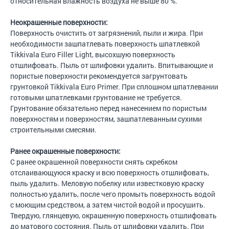
относительная влажность воздуха не выше 80 %.
Неокрашенные поверхности:
Поверхность очистить от загрязнений, пыли и жира. При
необходимости зашпатлевать поверхность шпатлевкой
Tikkivala Euro Filler Light, высохшую поверхность
отшлифовать. Пыль от шлифовки удалить. Впитывающие и
пористые поверхности рекомендуется загрунтовать
грунтовкой Tikkivala Euro Primer. При сплошном шпатлевании
готовыми шпатлевками грунтование не требуется.
Грунтование обязательно перед нанесением по пористым
поверхностям и поверхностям, зашпатлеванным сухими
строительными смесями.
Ранее окрашенные поверхности:
С ранее окрашенной поверхности снять скребком
отслаивающуюся краску и всю поверхность отшлифовать,
пыль удалить. Меловую побелку или известковую краску
полностью удалить, после чего промыть поверхность водой
с моющим средством, а затем чистой водой и просушить.
Твердую, глянцевую, окрашенную поверхность отшлифовать
до матового состояния. Пыль от шлифовки удалить. При