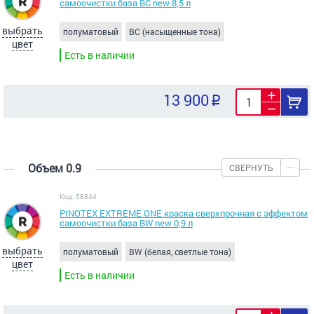
самоочистки база BC new 8,5 л
выбрать
полуматовый
BC (насыщенные тона)
цвет
Есть в наличии
13 900
Объем 0.9
СВЕРНУТЬ
Код: 58844
PINOTEX EXTREME ONE краска сверхпрочная с эффектом
самоочистки база BW new 0,9 л
выбрать
полуматовый
BW (белая, светлые тона)
цвет
Есть в наличии