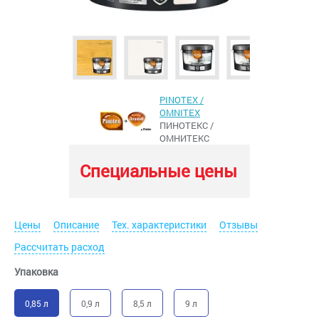
PINOTEX /
OMNITEX
ПИНОТЕКС /
ОМНИТЕКС
Специальные цены
Цены
Описание
Тех. характеристики
Отзывы
Рассчитать расход
Упаковка
0,85 л
0,9 л
8,5 л
9 л