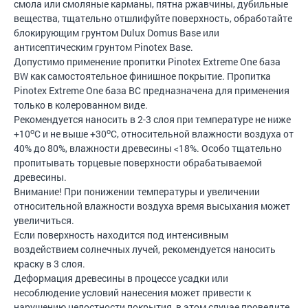
смола или смоляные карманы, пятна ржавчины, дубильные
вещества, тщательно отшлифуйте поверхность, обработайте
блокирующим грунтом Dulux Domus Base или
антисептическим грунтом Pinotex Base.
Допустимо применение пропитки Pinotex Extreme One база
BW как самостоятельное финишное покрытие. Пропитка
Pinotex Extreme One база BC предназначена для применения
только в колерованном виде.
Рекомендуется наносить в 2-3 слоя при температуре не ниже
o
o
+10
C и не выше +30
C, относительной влажности воздуха от
40% до 80%, влажности древесины <18%. Особо тщательно
пропитывать торцевые поверхности обрабатываемой
древесины.
Внимание! При понижении температуры и увеличении
относительной влажности воздуха время высыхания может
увеличиться.
Если поверхность находится под интенсивным
воздействием солнечных лучей, рекомендуется наносить
краску в 3 слоя.
Деформация древесины в процессе усадки или
несоблюдение условий нанесения может привести к
нарушению целостности покрытия, в этом случае проведите