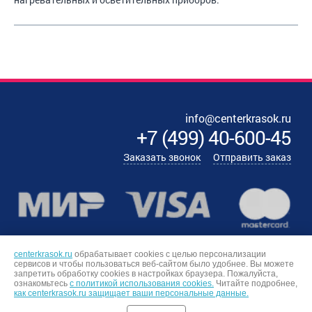
info@centerkrasok.ru
+7
(
499
)
40-600-45
Заказать звонок
Отправить заказ
centerkrasok.ru
обрабатывает cookies с целью персонализации
сервисов и чтобы пользоваться веб-сайтом было удобнее. Вы можете
запретить обработку сookies в настройках браузера. Пожалуйста,
ознакомьтесь
с политикой использования cookies.
Читайте подробнее,
как centerkrasok.ru защищает ваши персональные данные.