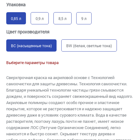
Упаковка
0,85 л
0,9 л
8,5 л
9 л
Цвет производителя
BC (насыщенные тона)
BW (белая, светлые тона)
Выберите параметры товара
Сверхпрочная краска на акриловой основе с Технологией
самоочистки для защиты древесины. Технология самоочистки.
Благодаря уникальной технологии частицы грязи смываются
дождем, и поверхность сохраняет свежеокрашенный вид надолго.
Акриловые полимеры создают особо прочное и эластичное
покрытие, которое не растрескивается и надежно защищает
древесину даже в условиях сурового климата. Вода в качестве
растворителя, поэтому лазурь почти не пахнет, имеет низкое
содержание ЛОС (Летучие Органические Соединения), легко
наносится и быстро сохнет. Скрывает текстуру дерева и