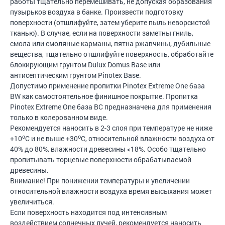
работы тщательно перемешивать, не допуская образования
пузырьков воздуха в банке. Произвести подготовку
поверхности (отшлифуйте, затем уберите пыль неворсистой
тканью). В случае, если на поверхности заметны гниль,
смола или смоляные карманы, пятна ржавчины, дубильные
вещества, тщательно отшлифуйте поверхность, обработайте
блокирующим грунтом Dulux Domus Base или
антисептическим грунтом Pinotex Base.
Допустимо применение пропитки Pinotex Extreme One база
BW как самостоятельное финишное покрытие. Пропитка
Pinotex Extreme One база BC предназначена для применения
только в колерованном виде.
Рекомендуется наносить в 2-3 слоя при температуре не ниже
o
o
+10
C и не выше +30
C, относительной влажности воздуха от
40% до 80%, влажности древесины <18%. Особо тщательно
пропитывать торцевые поверхности обрабатываемой
древесины.
Внимание! При понижении температуры и увеличении
относительной влажности воздуха время высыхания может
увеличиться.
Если поверхность находится под интенсивным
воздействием солнечных лучей, рекомендуется наносить