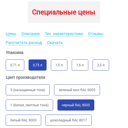
Специальные цены
Цены
Описание
Тех. характеристики
Отзывы
Рассчитать расход
Скачать
Упаковка
0,71 л
0,75 л
1,5 л
1,6 л
2,5 л
Цвет производителя
3 (насыщенные тона)
зеленый мох RAL 6005
1 (белая, светлые тона)
черный RAL 9005
белый RAL 9003
шоколадный RAL 8017