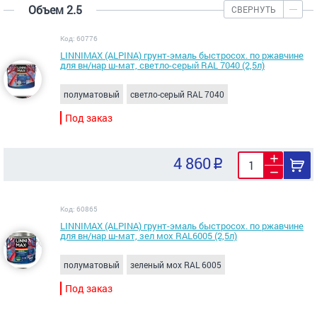
Объем 2.5
СВЕРНУТЬ
Код: 60776
LINNIMAX (ALPINA) грунт-эмаль быстросох. по ржавчине
для вн/нар ш-мат, светло-серый RAL 7040 (2,5л)
полуматовый
светло-серый RAL 7040
Под заказ
4 860
Код: 60865
LINNIMAX (ALPINA) грунт-эмаль быстросох. по ржавчине
для вн/нар ш-мат, зел мох RAL6005 (2,5л)
полуматовый
зеленый мох RAL 6005
Под заказ