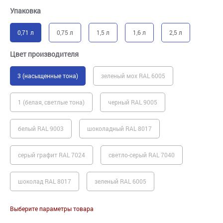
Упаковка
0,71 л
0,75 л
1,5 л
1,6 л
2,5 л
Цвет производителя
3 (насыщенные тона)
зеленый мох RAL 6005
1 (белая, светлые тона)
черный RAL 9005
белый RAL 9003
шоколадный RAL 8017
серый графит RAL 7024
светло-серый RAL 7040
шоколад RAL 8017
зеленый RAL 6005
Выберите параметры товара