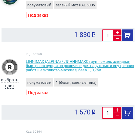
полуматовый
зеленый мох RAL 6005
Под заказ
1 830
Код: 60769
LINNIMAX (ALPINA) / ЛИННИМАКС грунт-эмаль алкидная
быстросохнущая по ржавчине для наружных и внутренних
работ шелковисто-матовая, база 1, 0,75л
выбрать
полуматовый
1 (белая, светлые тона)
цвет
Под заказ
1 570
Код: 60864