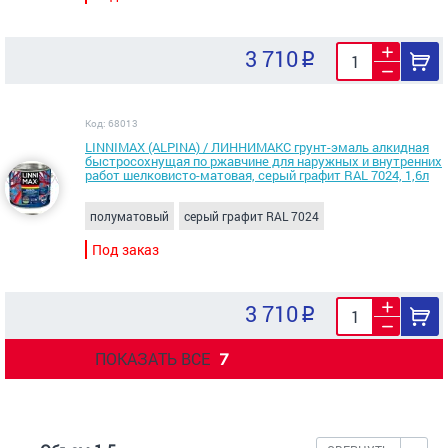
3 710
Код: 68013
LINNIMAX (ALPINA) / ЛИННИМАКС грунт-эмаль алкидная
быстросохнущая по ржавчине для наружных и внутренних
работ шелковисто-матовая, серый графит RAL 7024, 1,6л
полуматовый
серый графит RAL 7024
Под заказ
3 710
ПОКАЗАТЬ ВСЕ
7