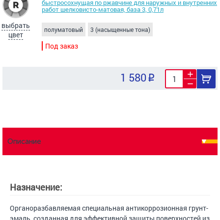
быстросохнущая по ржавчине для наружных и внутренних
работ шелковисто-матовая, база 3, 0,71л
выбрать
полуматовый
3 (насыщенные тона)
цвет
Под заказ
1 580
Описание
Назначение:
Органоразбавляемая специальная антикоррозионная грунт-
эмаль, созданная для эффективной защиты поверхностей из