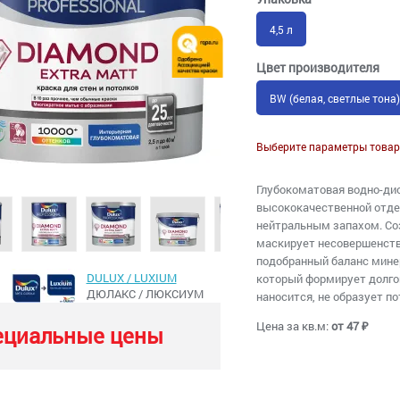
4,5 л
Цвет производителя
BW (белая, светлые тона)
Выберите параметры товар
Глубокоматовая водно-ди
высококачественной отдел
нейтральным запахом. Соз
маскирует несовершенства
подобранный баланс мине
DULUX / LUXIUM
который формирует долгов
ДЮЛАКС / ЛЮКСИУМ
наносится, не образует по
Цена за кв.м:
от 47 ₽
ециальные цены