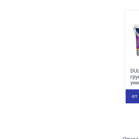
DUL
гру
уни
от