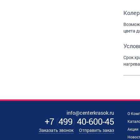
Колер
Возможн
цвета д
Услов
Срок хр
нагрева
info@centerkrasok.ru
О Ком
+7
(
499
)
40-600-45
Катало
Акции
Заказать звонок
Отправить заказ
Новос