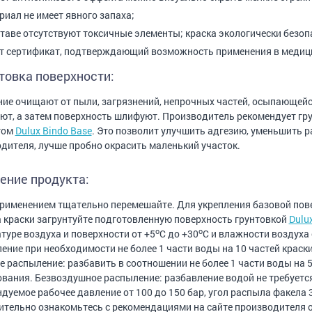
риал не имеет явного запаха;
ставе отсутствуют токсичные элементы; краска экологически безоп
т сертификат, подтверждающий возможность применения в медици
товка поверхности:
ие очищают от пыли, загрязнений, непрочных частей, осыпающейся
т, а затем поверхность шлифуют. Производитель рекомендует гр
том
Dulux Bindo Base
. Это позволит улучшить адгезию, уменьшить р
дителя, лучше пробно окрасить маленький участок.
ение продукта:
рименением тщательно перемешайте. Для укрепления базовой пов
 краски загрунтуйте подготовленную поверхность грунтовкой
Dulu
o
o
туре воздуха и поверхности от +5
C до +30
С и влажности воздуха 
ение при необходимости не более 1 части воды на 10 частей краски
 распыление: разбавить в соотношении не более 1 части воды на 
вания. Безвоздушное распыление: разбавление водой не требуетс
дуемое рабочее давление от 100 до 150 бар, угол распыла факела 3
тельно ознакомьтесь с рекомендациями на сайте производителя 