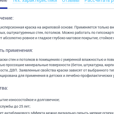
ние
Тех. характеристики
Отзывы
Рассчитать р
чение:
исперсионная краска на акриловой основе. Применяется только в
ых, оштукатуренных стен, потолков. Можно работать по гипсокарт
т абсолютно ровное и гладкое глубоко-матовое покрытие, стойкое к
ть применения:
аски стен и потолков в помещениях с умеренной влажностью и по
ью просохшие минеральные поверхности (бетон, штукатурка, кирпич
ости, ДВП. Заявленные свойства краски зависят от выбранного ти
цирована для применения в детских и лечебно-профилактических 
тва:
ытие износостойкое и долговечное;
 службы до 25 лет;
чет антибликового эффекта можно визуально скрыть мелкие огрехи