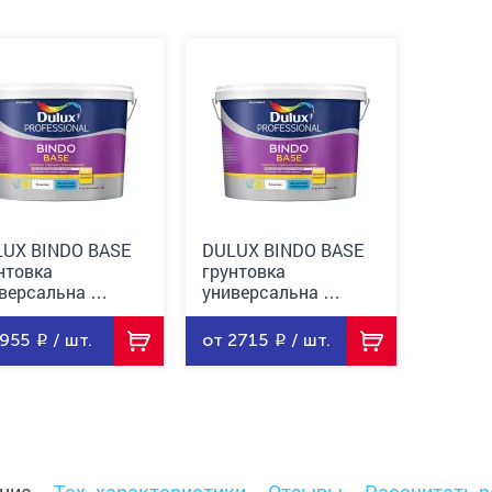
UX BINDO BASE
DULUX BINDO BASE
нтовка
грунтовка
версальна …
универсальна …
 955
/ шт.
от 2715
/ шт.