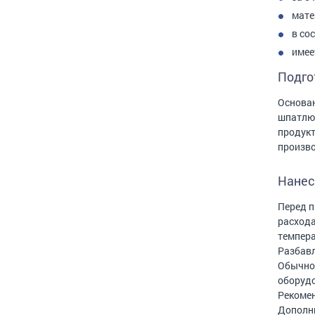
мате
в со
имее
Подго
Основан
шпатлюю
продук
произво
Нанес
Перед п
расхода
темпера
Разбавл
Обычное
оборудо
Рекомен
Дополни