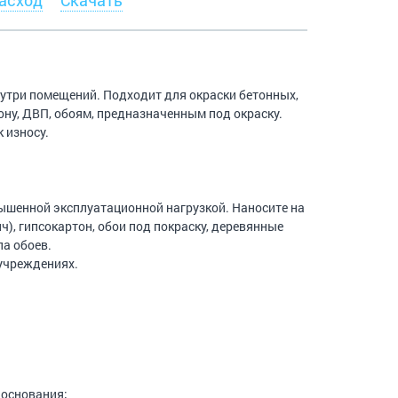
асход
Скачать
нутри помещений. Подходит для окраски бетонных,
ону, ДВП, обоям, предназначенным под окраску.
 износу.
вышенной эксплуатационной нагрузкой. Наносите на
), гипсокартон, обои под покраску, деревянные
па обоев.
учреждениях.
 основания;