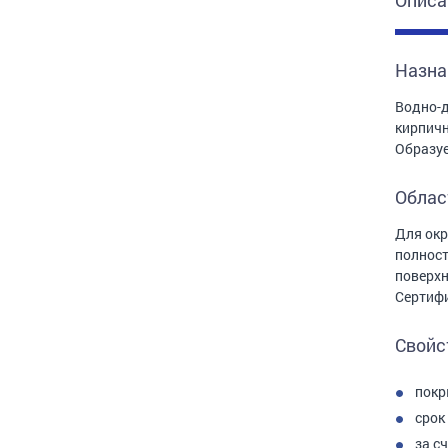
Описа
Назна
Водно-д
кирпичн
Образуе
Облас
Для окр
полност
поверхн
Сертифи
Свойс
покр
срок
за с