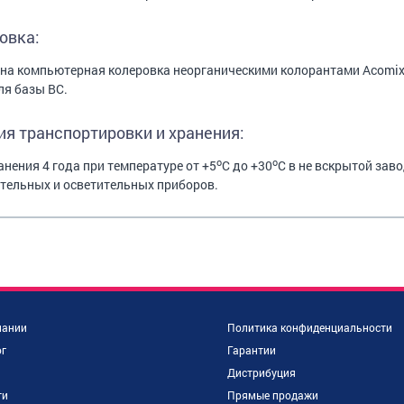
овка:
а компьютерная колеровка неорганическими колорантами Acomix 
ля базы BC.
ия транспортировки и хранения:
o
o
анения 4 года при температуре от +5
C до +30
С в не вскрытой зав
тельных и осветительных приборов.
пании
Политика конфиденциальности
г
Гарантии
Дистрибуция
ти
Прямые продажи