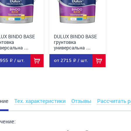
UX BINDO BASE
DULUX BINDO BASE
нтовка
грунтовка
версальна …
универсальна …
 955
/ шт.
от 2715
/ шт.
ние
Тех. характеристики
Отзывы
Рассчитать р
чение: