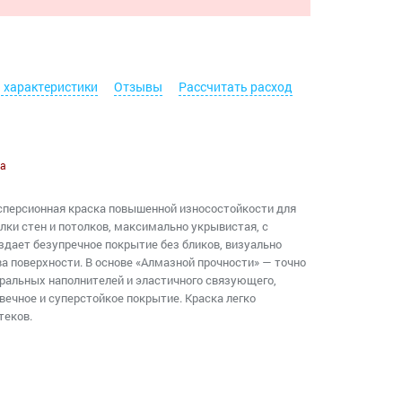
. характеристики
Отзывы
Рассчитать расход
а
сперсионная краска повышенной износостойкости для
ки стен и потолков, максимально укрывистая, с
дает безупречное покрытие без бликов, визуально
 поверхности. В основе «Алмазной прочности» — точно
ральных наполнителей и эластичного связующего,
ечное и суперстойкое покрытие. Краска легко
теков.