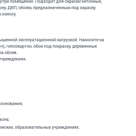
нутри помещений. Подходит для окраски бетонных,
ону, ДВП, обоям, предназначенным под окраску.
 износу.
вышенной эксплуатационной нагрузкой. Наносите на
), гипсокартон, обои под покраску, деревянные
па обоев.
учреждениях.
 основания;
асна;
нских, образовательных учреждениях.