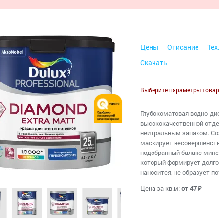
Цены
Описание
Тех
Скачать
Выберите параметры товар
Глубокоматовая водно-ди
высококачественной отдел
нейтральным запахом. Соз
маскирует несовершенства
подобранный баланс мине
который формирует долгов
наносится, не образует по
Цена за кв.м:
от 47 ₽