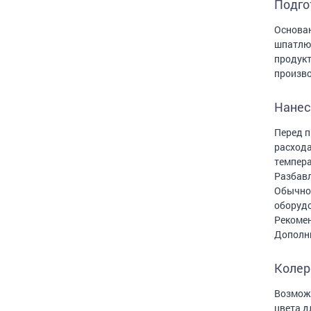
Подго
Основан
шпатлюю
продук
произво
Нанес
Перед п
расхода
темпера
Разбавл
Обычное
оборудо
Рекомен
Дополни
Колер
Возможн
цвета д