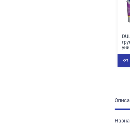
DUL
гру
уни
от
Описа
Назна