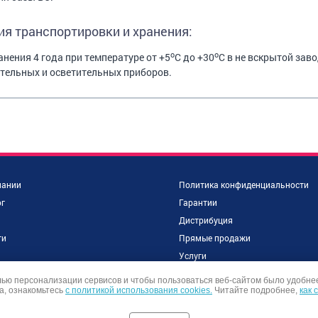
ия транспортировки и хранения:
o
o
анения 4 года при температуре от +5
C до +30
С в не вскрытой зав
тельных и осветительных приборов.
пании
Политика конфиденциальности
г
Гарантии
Дистрибуция
ти
Прямые продажи
и
Услуги
объекты
Контакты
лью персонализации сервисов и чтобы пользоваться веб-сайтом было удобне
а, ознакомьтесь
ы
с политикой использования cookies.
Читайте подробнее,
как 