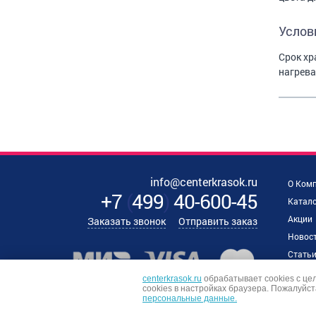
Услов
Срок хр
нагрева
info@centerkrasok.ru
О Ком
+7
(
499
)
40-600-45
Катало
Акции
Заказать звонок
Отправить заказ
Новос
Стать
Наши 
centerkrasok.ru
обрабатывает cookies с це
сookies в настройках браузера. Пожалуйст
Отзыв
персональные данные.