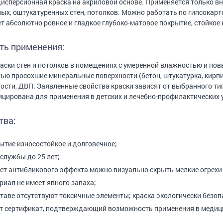
исперсионная краска на акриловой основе. Применяется только в
ых, оштукатуренных стен, потолков. Можно работать по гипсокарт
т абсолютно ровное и гладкое глубоко-матовое покрытие, стойкое к
ть применения:
аски стен и потолков в помещениях с умеренной влажностью и по
ью просохшие минеральные поверхности (бетон, штукатурка, кирпич
ости, ДВП. Заявленные свойства краски зависят от выбранного ти
цирована для применения в детских и лечебно-профилактических 
тва:
ытие износостойкое и долговечное;
 службы до 25 лет;
чет антибликового эффекта можно визуально скрыть мелкие огрехи
риал не имеет явного запаха;
ставе отсутствуют токсичные элементы; краска экологически безоп
т сертификат, подтверждающий возможность применения в медици