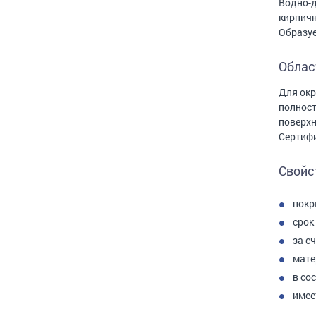
Водно-д
кирпичн
Образуе
Облас
Для окр
полност
поверхн
Сертифи
Свойс
покр
срок
за с
мате
в со
имее