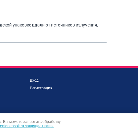
одской упаковке вдали от источников излучения,
Вход
Регистрация
е. Вы можете запретить обработку
centerkrasok.ru защищает ваши