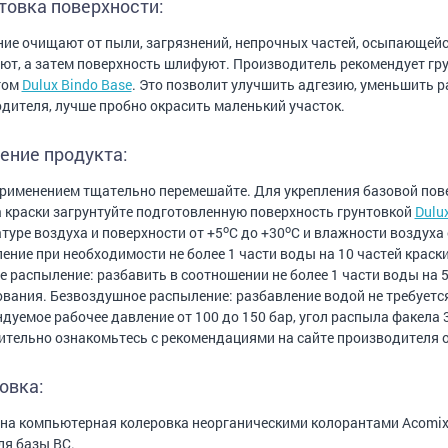
товка поверхности:
ие очищают от пыли, загрязнений, непрочных частей, осыпающейся
т, а затем поверхность шлифуют. Производитель рекомендует гр
том
Dulux Bindo Base
. Это позволит улучшить адгезию, уменьшить р
дителя, лучше пробно окрасить маленький участок.
ение продукта:
рименением тщательно перемешайте. Для укрепления базовой пов
 краски загрунтуйте подготовленную поверхность грунтовкой
Dulu
o
o
туре воздуха и поверхности от +5
C до +30
С и влажности воздуха 
ение при необходимости не более 1 части воды на 10 частей краски
 распыление: разбавить в соотношении не более 1 части воды на 
вания. Безвоздушное распыление: разбавление водой не требуетс
дуемое рабочее давление от 100 до 150 бар, угол распыла факела 3
тельно ознакомьтесь с рекомендациями на сайте производителя 
овка:
а компьютерная колеровка неорганическими колорантами Acomix 
ля базы BC.