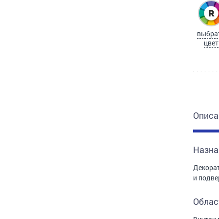
выбра
цвет
Описа
Назна
Декорат
и подве
Облас