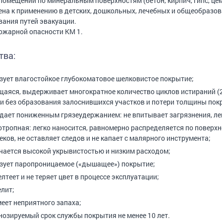
помещений по минеральным поверхностям (бетон, кирпич, гипс, цеме
на к применению в детских, дошкольных, лечебных и общеобразо
ания путей эвакуации.
ожарной опасности КМ 1.
тва:
зует влагостойкое глубокоматовое шелковистое покрытие;
аяся, выдерживает многократное количество циклов истираний (2
и без образования залоснившихся участков и потери толщины пок
дает пониженным грязеудержанием: не впитывает загрязнения, ле
отропная: легко наносится, равномерно распределяется по поверхно
еков, не оставляет следов и не капает с малярного инструмента;
чается высокой укрывистостью и низким расходом;
зует паропроницаемое («дышащее») покрытие;
елтеет и не теряет цвет в процессе эксплуатации;
елит;
меет неприятного запаха;
нозируемый срок службы покрытия не менее 10 лет.