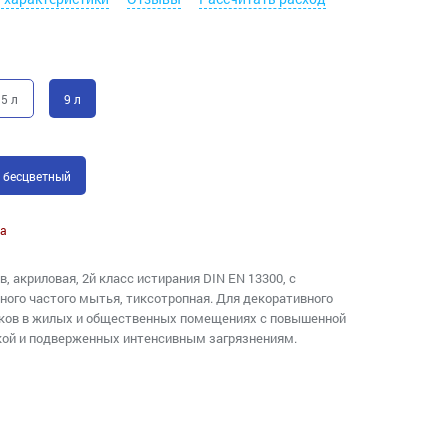
5 л
9 л
бесцветный
а
в, акриловая, 2й класс истирания DIN EN 13300, с
ого частого мытья, тиксотропная. Для декоративного
лков в жилых и общественных помещениях с повышенной
кой и подверженных интенсивным загрязнениям.