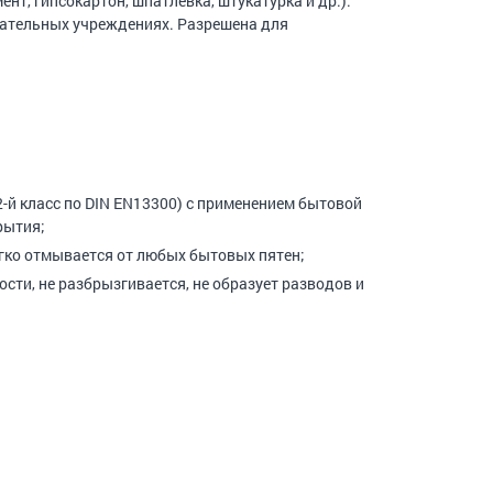
нт, гипсокартон, шпатлевка, штукатурка и др.).
вательных учреждениях. Разрешена для
-й класс по DIN EN13300) с применением бытовой
рытия;
гко отмывается от любых бытовых пятен;
сти, не разбрызгивается, не образует разводов и