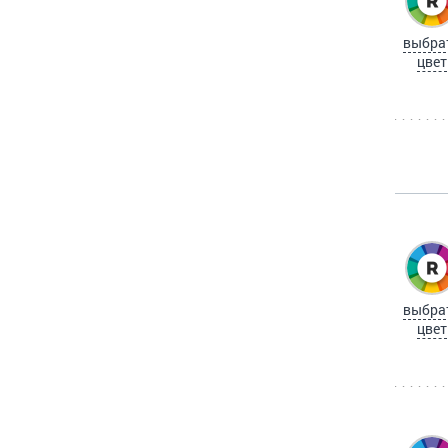
выбра
цвет
выбра
цвет