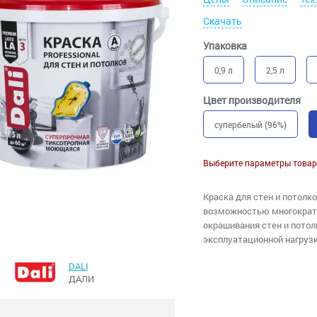
Скачать
Упаковка
0,9 л
2,5 л
Цвет производителя
супербелый (96%)
Выберите параметры товар
Краска для стен и потолко
возможностью многократн
окрашивания стен и пото
эксплуатационной нагруз
DALI
ДАЛИ