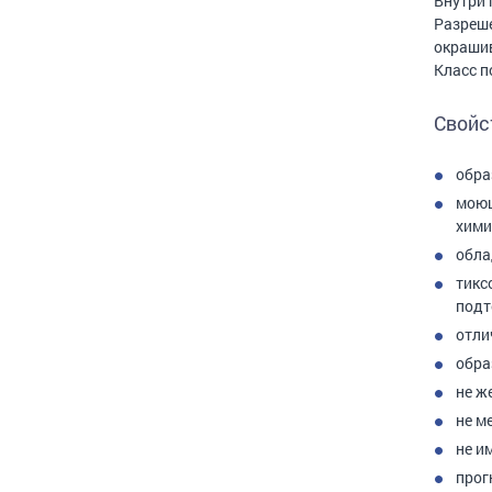
Внутри 
Разреше
окрашив
Класс п
Свойс
обра
моющ
хими
обла
тикс
подт
отли
обра
не ж
не м
не и
прог