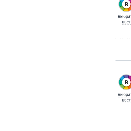
выбра
цвет
выбра
цвет