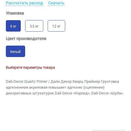
Рассчитать расход
Скачать
Упаковка
6 кг
3,5 кг
12 кг
Цвет производителя
белый
Выберите параметры товара
Dali-Decor Quartz Primer / Дали Декор Кварц Праймер Грунтовка
адгезионная акриловая повышает адгезию (сцеплении)
декоративных штукатурок Dali-Decor «Короед», Dali-Decor «Шуба».