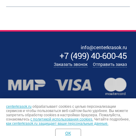
info@centerkrasok.ru
+7
(
499
)
40-600-45
Заказать звонок
Отправить заказ
centerkrasok.ru
обрабатывает cookies с целью персонализации
сервисов и чтобы пользоваться веб-сайтом было удобнее. Вы можете
запретить обработку сookies в настройках браузера. Пожалуйста,
ознакомьтесь
с политикой использования cookies.
Читайте подробнее,
как centerkrasok.ru защищает ваши персональные данные.
OK