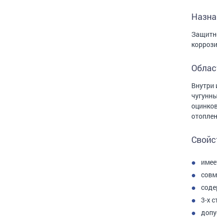
Назна
Защитно
коррози
Облас
Внутри 
чугунны
оцинков
отоплен
Свойс
имее
совм
соде
3-х 
допу