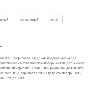
невый
серебристый
серый
а
ине 3 в 1 графитовая, алкидная, предназначена для
аботки всех металлических поверхностей, в том числе
сплошной коррозией c толщиной ржавчины до 100 мкм.,
ое покрытие, скрывает мелкие дефекты поверхности,
защита до 8 лет.