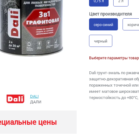
0,75 л
2 л
Цвет производителя
серо-синий
корич
черный
Выберите параметры товар
Dali грунт-эмаль по ржавч
защитно-декоративная обр
пораженных точечной или 
имеет матовое шероховат
DALI
термостойкость до +80°С, 
ДАЛИ
ециальные цены