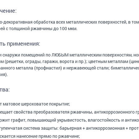
чение:
-декоративная обработка всех металлических поверхностей, в то
ей c толщиной ржавчины до 100 мкм.
ть применения:
и снаружи помещений по ЛЮБЫМ металлическим поверхностям, нов
м (решетки, ограды, гаражи, ворота и пр.); цветным металлам (цин
анного металла (профнастил) и нержавеющей стали; биметалличе
ия).
тва:
т матовое шероховатое покрытие;
ещает свойства преобразователя ржавчины, антикоррозионного гр
ржит графит, повышающий укрывистость, влагостойкость и антик
ступенчатая система защиты: барьерная + антикоррозионная + прот
скается нанесение прямо по ржавчине;