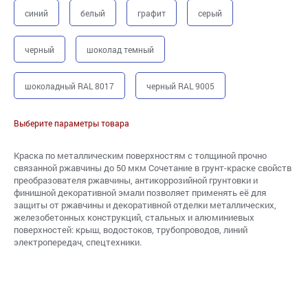
синий
белый
графит
серый
черный
шоколад темный
шоколадный RAL 8017
черный RAL 9005
Выберите параметры товара
Краска по металлическим поверхностям с толщиной прочно
связанной ржавчины до 50 мкм Сочетание в грунт-краске свойств
преобразователя ржавчины, антикоррозийной грунтовки и
финишной декоративной эмали позволяет применять её для
защиты от ржавчины и декоративной отделки металлических,
железобетонных конструкций, стальных и алюминиевых
поверхностей: крыш, водостоков, трубопроводов, линий
электропередач, спецтехники.