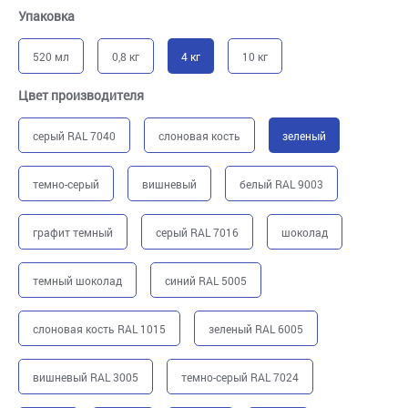
Упаковка
520 мл
0,8 кг
4 кг
10 кг
Цвет производителя
серый RAL 7040
слоновая кость
зеленый
темно-серый
вишневый
белый RAL 9003
графит темный
серый RAL 7016
шоколад
темный шоколад
синий RAL 5005
слоновая кость RAL 1015
зеленый RAL 6005
вишневый RAL 3005
темно-серый RAL 7024