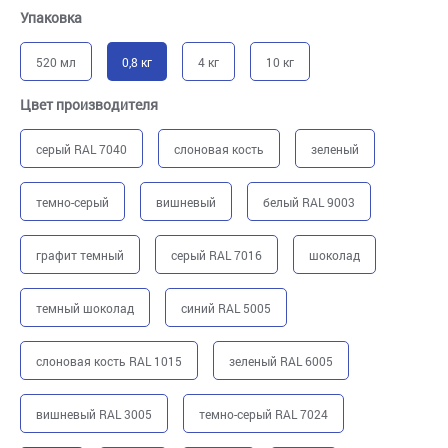
Упаковка
520 мл
0,8 кг
4 кг
10 кг
Цвет производителя
серый RAL 7040
слоновая кость
зеленый
темно-серый
вишневый
белый RAL 9003
графит темный
серый RAL 7016
шоколад
темный шоколад
синий RAL 5005
слоновая кость RAL 1015
зеленый RAL 6005
вишневый RAL 3005
темно-серый RAL 7024