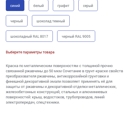
синий
белый
графит
серый
черный
шоколад темный
шоколадный RAL 8017
черный RAL 9005
Выберите параметры товара
Краска по металлическим поверхностям с толщиной прочно
связанной ржавчины до 50 мкм Сочетание в грунт-краске свойств
преобразователя ржавчины, антикоррозийной грунтовки и
финишной декоративной эмали позволяет применять её для
защиты от ржавчины и декоративной отделки металлических,
железобетонных конструкций, стальных и алюминиевых
поверхностей: крыш, водостоков, трубопроводов, линий
электропередач, спецтехники.