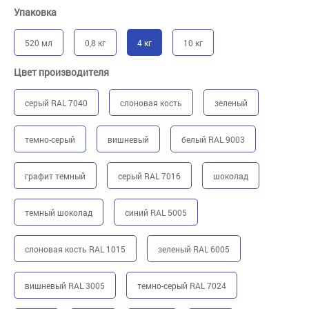
Упаковка
520 мл
0,8 кг
4 кг
10 кг
Цвет производителя
серый RAL 7040
слоновая кость
зеленый
темно-серый
вишневый
белый RAL 9003
графит темный
серый RAL 7016
шоколад
темный шоколад
синий RAL 5005
слоновая кость RAL 1015
зеленый RAL 6005
вишневый RAL 3005
темно-серый RAL 7024