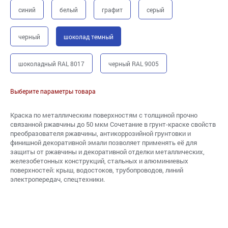
синий
белый
графит
серый
черный
шоколад темный
шоколадный RAL 8017
черный RAL 9005
Выберите параметры товара
Краска по металлическим поверхностям с толщиной прочно
связанной ржавчины до 50 мкм Сочетание в грунт-краске свойств
преобразователя ржавчины, антикоррозийной грунтовки и
финишной декоративной эмали позволяет применять её для
защиты от ржавчины и декоративной отделки металлических,
железобетонных конструкций, стальных и алюминиевых
поверхностей: крыш, водостоков, трубопроводов, линий
электропередач, спецтехники.