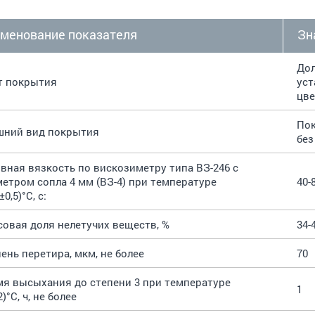
менование показателя
Зн
Дол
т покрытия
уст
цве
Пок
шний вид покрытия
без
вная вязкость по вискозиметру типа ВЗ-246 с
етром сопла 4 мм (ВЗ-4) при температуре
40-
±0,5)°C, с:
овая доля нелетучих веществ, %
34-
ень перетира, мкм, не более
70
я высыхания до степени 3 при температуре
1
2)°C, ч, не более