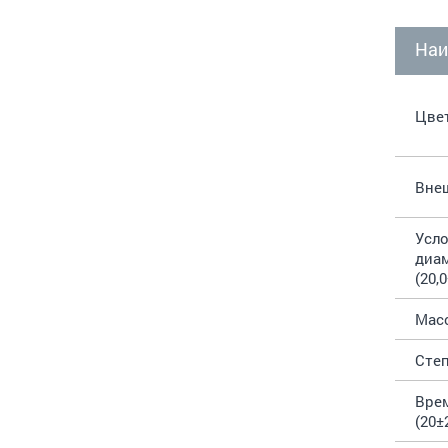
Наи
Цве
Вне
Усло
диам
(20,0
Масс
Степ
Врем
(20±