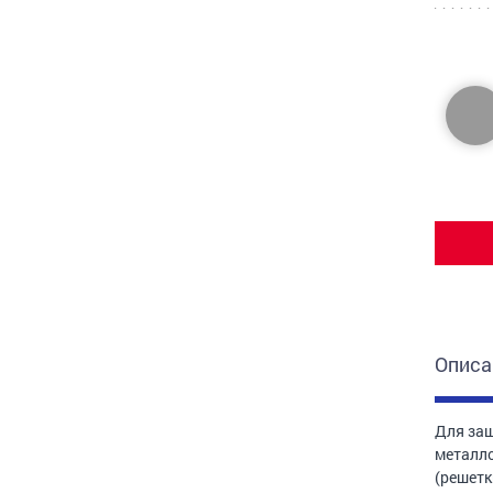
Описа
Для защ
металло
(решетк