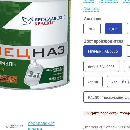
Скачать
Упаковка
20 кг
0,8 кг
Цвет производителя
зеленый RAL 6005
белый RAL 9003
серый
черный RA
RAL 8017 шоколадно-ко
Выберите параметры товар
ЯРОСЛАВСКИЕ
Для защиты стальных и ч
КРАСКИ