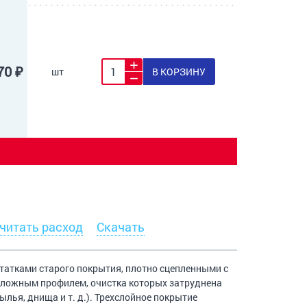
70 ₽
шт
В КОРЗИНУ
читать расход
Скачать
татками старого покрытия, плотно сцепленными с
 сложным профилем, очистка которых затруднена
ылья, днища и т. д.). Трехслойное покрытие