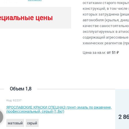
остатками старого покры
конструкций, в том числе
которых затруднена (реше
ециальные цены
автомобиля (крылья, днища
качестве самостоятельно
эксплуатируемых в атмос
содержащей агрессивные п
химических реагентов (пр
Цена за кв.м:
от 51 ₽
Объем 1,8
Код: 62237
ЯРОСЛАВСКИЕ КРАСКИ СПЕЦНАЗ грунт-эмаль по ржавчине,
профессиональный, серый (1,8кг)
2 8
матовый
серый