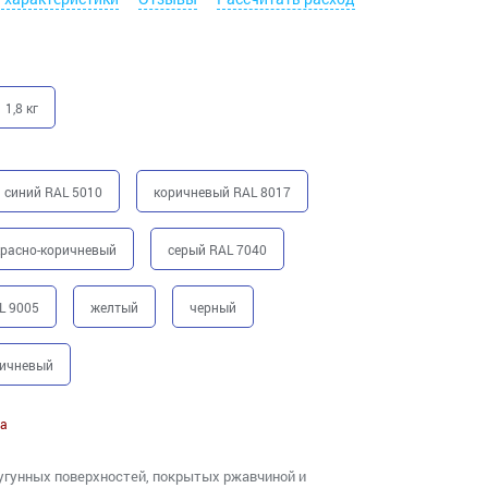
1,8 кг
синий RAL 5010
коричневый RAL 8017
красно-коричневый
серый RAL 7040
L 9005
желтый
черный
ричневый
а
угунных поверхностей, покрытых ржавчиной и