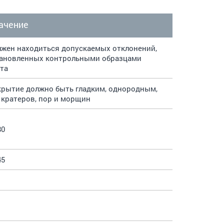
ачение
жен находиться допускаемых отклонений,
ановленных контрольными образцами
та
рытие должно быть гладким, однородным,
 кратеров, пор и морщин
80
45