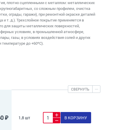
тия, плотно сцепленными с металлом: металлических
 крупногабаритных, со сложным профилем, очистка
тки, ограды, гаражи), при ремонтной окраске деталей
 и т. д.). Трехслойное покрытие применяется в
го для защиты металлических поверхностей,
ферных условиях, в промышленной атмосфере,
ары, газы, в условиях воздействия солей и других
и температуре до +60ºС).
СВЕРНУТЬ
60 ₽
1,8 шт
В КОРЗИНУ