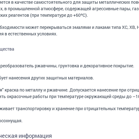
ется в качестве самостоятельного для защиты металлических пов
х, в промышленной атмосфере, содержащей агрессивные пары, газы
ких реагентов (при температуре до +60ºС).
бходимости может перекрываться эмалями и лаками типа ХС, ХВ, 
я в естественных условиях.
щества
: Преобразователь ржавчины, грунтовка и декоративное покрытие.
ебует нанесения других защитных материалов.
я" краска по металлу и ржавчине. Допускается нанесение при отри
ть окрасочные работы при температуре окружающей среды до –1
живает транспортировку и хранение при отрицательных температу
осохнущая.
ческая информация