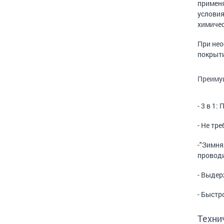
применя
условия
химичес
При нео
покрыти
Преиму
- 3 в 1
- Не тр
-"Зимня
проводи
- Выдер
- Быстр
Техни