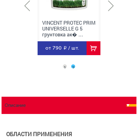
 PROTEC PRIM
VINCENT PROTEC PRIM
VINCENT PROT
LLE G 5
UNIVERSELLE G 5
UNIVERSELLE 
ка ак� …
грунтовка ак� …
грунтовка ак
0
/ шт.
от 790
/ шт.
от 2070
/ ш
1
2
Описание
ОБЛАСТИ ПРИМЕНЕНИЯ