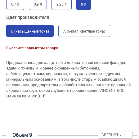
0,7 л
0,9 л
2,25 л
9 л
Цвет производителя
C (насыщенные тона)
A (белая, светлые тона)
Выберите параметры товара
Предназначена для защитной и декоративной окраски фасадов
зданий по новым и ранее окрашенным бетонным,
асбестоцементным, кирпичным, оштукатуренным и другим
минеральным основаниям, в том числе старым осыпающимся
основаниям, предварительно обработанным непигментированной
акрилатной грунтовкой глубокого проникновения VINCENT G-3.
Цена за кв.м:
от 31 ₽
Объем 9
СВЕРНУТЬ