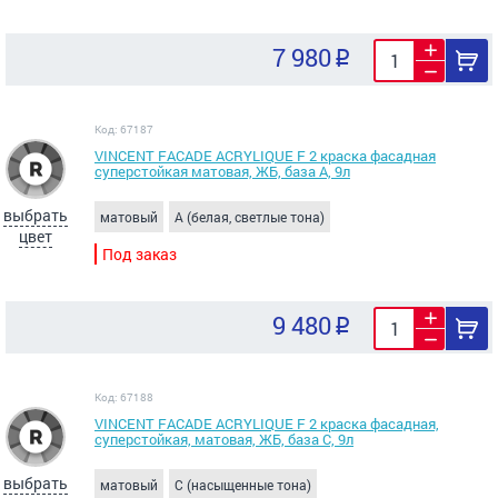
7 980
Код: 67187
VINCENT FACADE ACRYLIQUE F 2 краска фасадная
суперстойкая матовая, ЖБ, база А, 9л
выбрать
матовый
A (белая, светлые тона)
цвет
Под заказ
9 480
Код: 67188
VINCENT FACADE ACRYLIQUE F 2 краска фасадная,
суперстойкая, матовая, ЖБ, база С, 9л
выбрать
матовый
C (насыщенные тона)