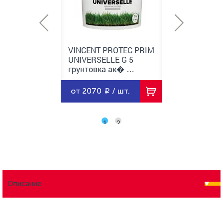
 PROTEC PRIM
VINCENT PROTEC PRIM
VINCENT PRO
ELLE G 5
UNIVERSELLE G 5
UNIVERSELLE 
ка ак� …
грунтовка ак� …
грунтовка ак
/ шт.
от 2070
/ шт.
от 790
/ ш
1
2
Описание