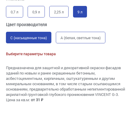
0,7 л
0,9 л
2,25 л
9 л
Цвет производителя
C (насыщенные тона)
A (белая, светлые тона)
Выберите параметры товара
Предназначена для защитной и декоративной окраски фасадов
зданий по новым и ранее окрашенным бетонным,
асбестоцементным, кирпичным, оштукатуренным и другим
минеральным основаниям, в том числе старым осыпающимся
основаниям, предварительно обработанным непигментированной
акрилатной грунтовкой глубокого проникновения VINCENT G-3.
Цена за кв.м:
от 31 ₽