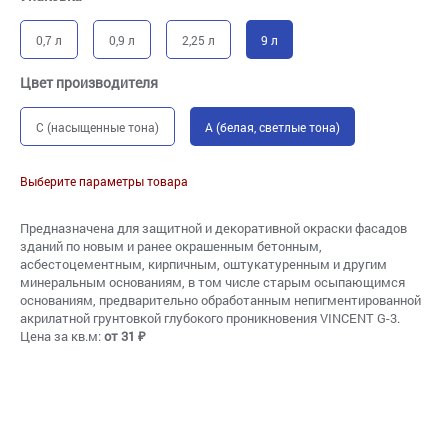
0,7 л
0,9 л
2,25 л
9 л
Цвет производителя
C (насыщенные тона)
A (белая, светлые тона)
Выберите параметры товара
Предназначена для защитной и декоративной окраски фасадов
зданий по новым и ранее окрашенным бетонным,
асбестоцементным, кирпичным, оштукатуренным и другим
минеральным основаниям, в том числе старым осыпающимся
основаниям, предварительно обработанным непигментированной
акрилатной грунтовкой глубокого проникновения VINCENT G-3.
Цена за кв.м:
от 31 ₽