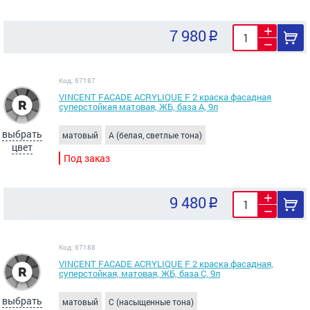
7 980
Код: 67187
VINCENT FACADE ACRYLIQUE F 2 краска фасадная
суперстойкая матовая, ЖБ, база А, 9л
выбрать
матовый
A (белая, светлые тона)
цвет
Под заказ
9 480
Код: 67188
VINCENT FACADE ACRYLIQUE F 2 краска фасадная,
суперстойкая, матовая, ЖБ, база С, 9л
выбрать
матовый
C (насыщенные тона)