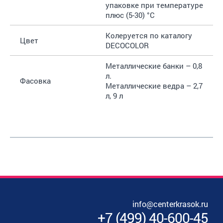
упаковке при температуре
плюс (5-30) °С
Колеруется по каталогу
Цвет
DECOCOLOR
Металлические банки – 0,8
л.
Фасовка
Металлические ведра – 2,7
л, 9 л
info@centerkrasok.ru
+7
(
499
)
40-600-45