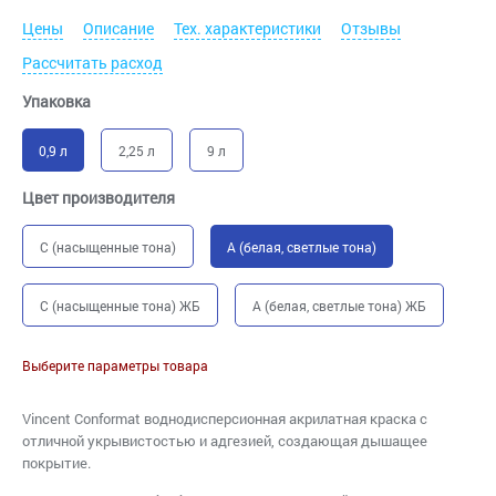
Цены
Описание
Тех. характеристики
Отзывы
Рассчитать расход
Упаковка
0,9 л
2,25 л
9 л
Цвет производителя
C (насыщенные тона)
A (белая, светлые тона)
C (насыщенные тона) ЖБ
A (белая, светлые тона) ЖБ
Выберите параметры товара
Vincent Conformat воднодисперсионная акрилатная краска с
отличной укрывистостью и адгезией, создающая дышащее
покрытие.