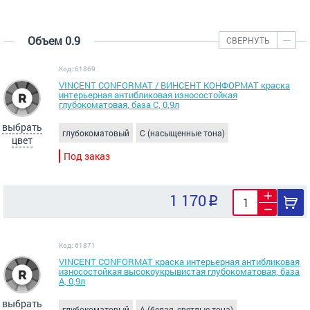
Объем 0.9
СВЕРНУТЬ
Код: 61869
VINCENT CONFORMAT / ВИНСЕНТ КОНФОРМАТ краска
интерьерная антибликовая износостойкая
глубокоматовая, база C, 0,9л
выбрать
глубокоматовый
C (насыщенные тона)
цвет
Под заказ
1 170
Код: 61871
VINCENT CONFORMAT краска интерьерная антибликовая
износостойкая высокоукрывистая глубокоматовая, база
А, 0,9л
выбрать
глубокоматовый
A (белая, светлые тона)