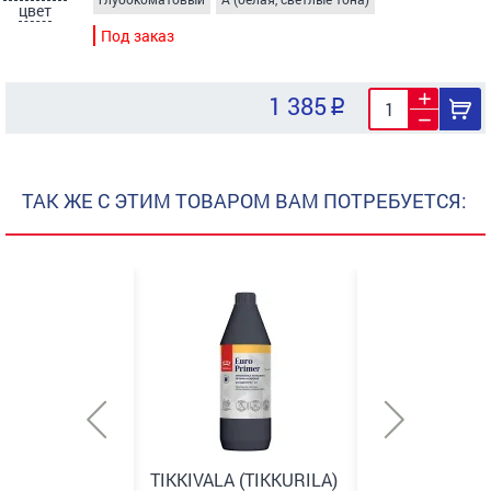
цвет
Под заказ
1 385
ТАК ЖЕ С ЭТИМ ТОВАРОМ ВАМ ПОТРЕБУЕТСЯ:
A (TIKKURILA)
TIKKIVALA (TIKKURILA)
VINCENT PRO