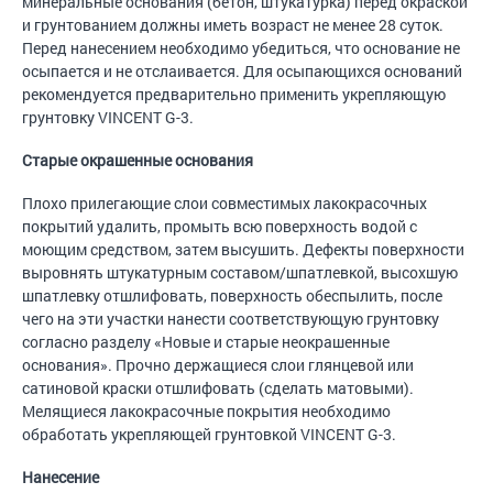
минеральные основания (бетон, штукатурка) перед окраской
и грунтованием должны иметь возраст не менее 28 суток.
Перед нанесением необходимо убедиться, что основание не
осыпается и не отслаивается. Для осыпающихся оснований
рекомендуется предварительно применить укрепляющую
грунтовку VINCENT G-3.
Старые окрашенные основания
Плохо прилегающие слои совместимых лакокрасочных
покрытий удалить, промыть всю поверхность водой с
моющим средством, затем высушить. Дефекты поверхности
выровнять штукатурным составом/шпатлевкой, высохшую
шпатлевку отшлифовать, поверхность обеспылить, после
чего на эти участки нанести соответствующую грунтовку
согласно разделу «Новые и старые неокрашенные
основания». Прочно держащиеся слои глянцевой или
сатиновой краски отшлифовать (сделать матовыми).
Мелящиеся лакокрасочные покрытия необходимо
обработать укрепляющей грунтовкой VINCENT G-3.
Нанесение