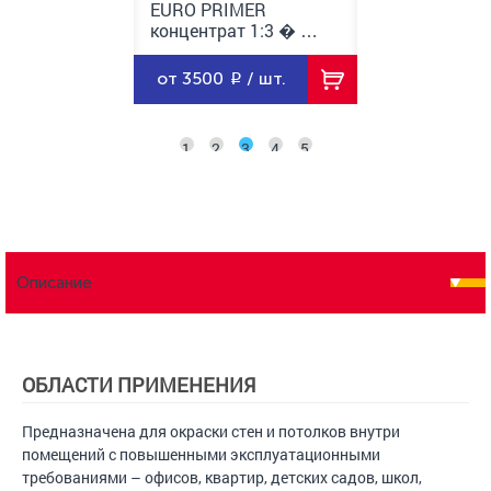
RIMER
EURO PRIMER
UNIVERSELLE 
рат 1:3 � …
концентрат 1:3 � …
грунтовка ак
0
/ шт.
от 350
/ шт.
от 2070
/ 
1
2
3
4
5
Описание
ОБЛАСТИ ПРИМЕНЕНИЯ
Предназначена для окраски стен и потолков внутри
помещений с повышенными эксплуатационными
требованиями – офисов, квартир, детских садов, школ,