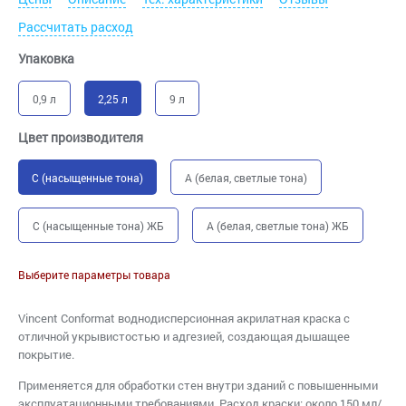
Рассчитать расход
Упаковка
0,9 л
2,25 л
9 л
Цвет производителя
C (насыщенные тона)
A (белая, светлые тона)
C (насыщенные тона) ЖБ
A (белая, светлые тона) ЖБ
Выберите параметры товара
Vincent Conformat воднодисперсионная акрилатная краска с
отличной укрывистостью и адгезией, создающая дышащее
покрытие.
Применяется для обработки стен внутри зданий с повышенными
эксплуатационными требованиями. Расход краски: около 150 мл/