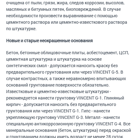
очищена от пыли, грязи, жира, следов коррозии, высолов,
масляных и битумных пятен, биоповреждений. В случае
необходимости произвести выравнивание с помощью
цементного раствора или цементно-известкового раствора
по штукатурке.
Новые и старые неокрашенные основания
Бетон, бетонные облицовочные плиты, асбестоцемент, ЦСП,
цементная штукатурка и штукатурка на основе
синтетических смол - допускается наносить краску без
предварительного грунтования или через VINCENT G-5. В
случае контрастных, а также неравномерно впитывающих
оснований грунтование поверхности обязательно.
Известковые и цементно-известковые штукатурки -
рекомендуется нанести грунтовку VINCENT G-1. Глиняный
кирпич - допускается наносить без предварительного
грунтования или через VINCENT G-1. Гипс - нанести
укрепляющую грунтовку VINCENT G-3. Металл - нанести
специальную антикоррозионную грунтовку VINCENT G-4. Все
минеральные основания (бетон, штукатурка) перед окраской
и грунтованием должны иметь возраст не менее 28 суток.