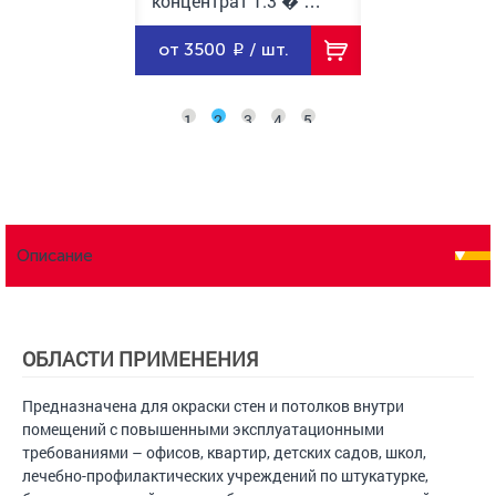
рат 1:3 � …
концентрат 1:3 � …
концентрат 1
0
/ шт.
от 3500
/ шт.
от 350
/ ш
1
2
3
4
5
Описание
ОБЛАСТИ ПРИМЕНЕНИЯ
Предназначена для окраски стен и потолков внутри
помещений с повышенными эксплуатационными
требованиями – офисов, квартир, детских садов, школ,
лечебно-профилактических учреждений по штукатурке,