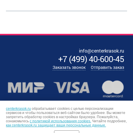
info@centerkrasok.ru
+7
(
499
)
40-600-45
Заказать звонок
Отправить заказ
centerkrasok.ru
обрабатывает cookies с целью персонализации
сервисов и чтобы пользоваться веб-сайтом было удобнее. Вы можете
запретить обработку сookies в настройках браузера. Пожалуйста,
ознакомьтесь
с политикой использования cookies.
Читайте подробнее,
как centerkrasok.ru защищает ваши персональные данные.