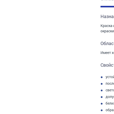
Назна
Краска 
окраски
Облас
Имеет х
Свойс
усто
посл
свет
допу
бели
обра