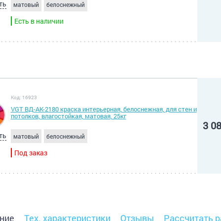
ть
матовый
белоснежный
Есть в наличии
Код: 16923
VGT ВД-АК-2180 краска интерьерная, белоснежная, для стен и
потолков, влагостойкая, матовая, 25кг
3 0
ть
матовый
белоснежный
Под заказ
ние
Тех. характеристики
Отзывы
Рассчитать р