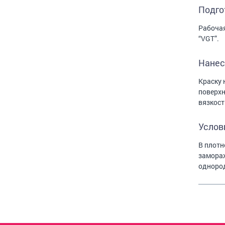
Подго
Рабочая
“VGT”.
Нанес
Краску 
поверхн
вязкост
Услов
В плотн
замораж
одноро