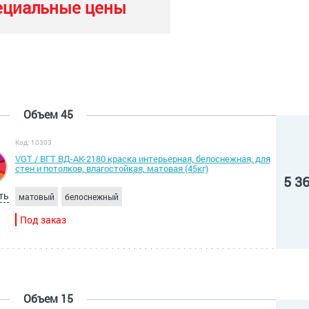
ециальные цены
Объем 45
Код: 10303
VGT / ВГТ ВД-АК-2180 краска интерьерная, белоснежная, для
стен и потолков, влагостойкая, матовая (45кг)
5 3
ть
матовый
белоснежный
Под заказ
Объем 15