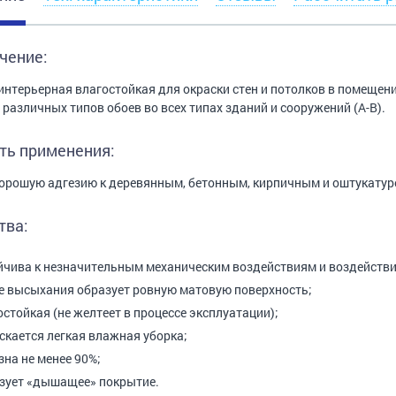
чение:
интерьерная влагостойкая для окраски стен и потолков в помещен
 различных типов обоев во всех типах зданий и сооружений (А-В).
ть применения:
орошую адгезию к деревянным, бетонным, кирпичным и оштукату
тва:
йчива к незначительным механическим воздействиям и воздействи
е высыхания образует ровную матовую поверхность;
остойкая (не желтеет в процессе эксплуатации);
скается легкая влажная уборка;
зна не менее 90%;
зует «дышащее» покрытие.