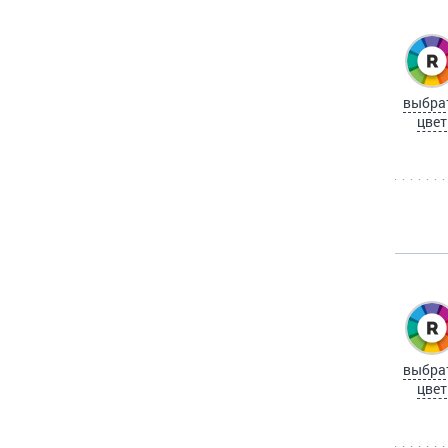
выбра
цвет
выбра
цвет