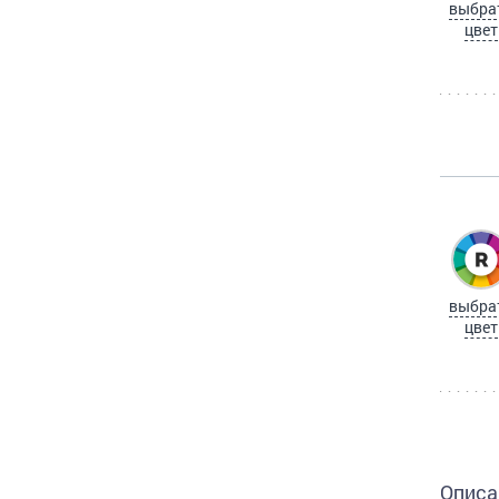
выбра
цвет
выбра
цвет
Описа