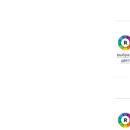
выбра
цвет