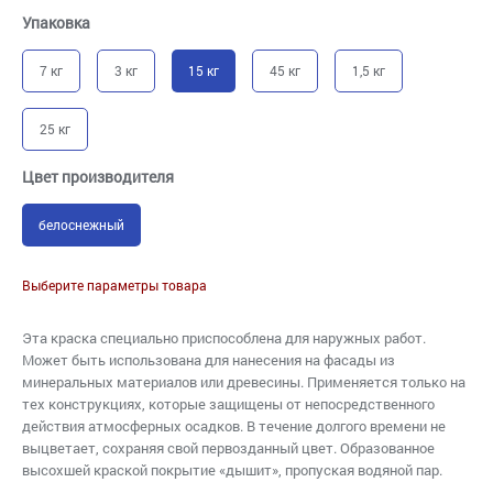
Упаковка
7 кг
3 кг
15 кг
45 кг
1,5 кг
25 кг
Цвет производителя
белоснежный
Выберите параметры товара
Эта краска специально приспособлена для наружных работ.
Может быть использована для нанесения на фасады из
минеральных материалов или древесины. Применяется только на
тех конструкциях, которые защищены от непосредственного
действия атмосферных осадков. В течение долгого времени не
выцветает, сохраняя свой первозданный цвет. Образованное
высохшей краской покрытие «дышит», пропуская водяной пар.