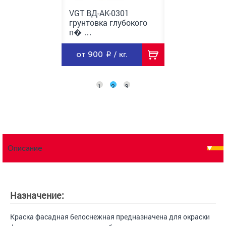
АК-0301
VGT ВД-АК-0301
VGT ВД-АК-03
а глубокого
грунтовка глубокого
грунтовка глу
п� …
п� …
5
/ кг.
от 900
/ кг.
от 240
/ к
1
2
3
Описание
Назначение:
Краска фасадная белоснежная предназначена для окраски