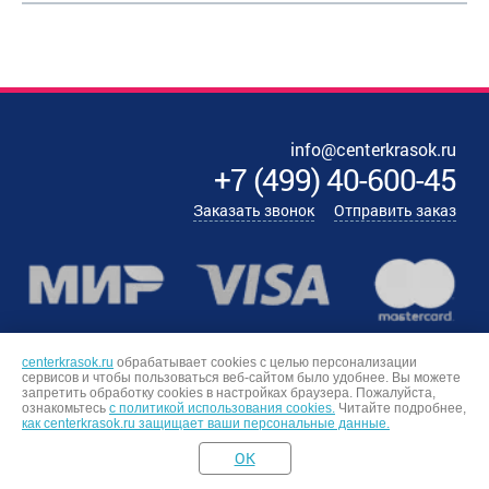
info@centerkrasok.ru
+7
(
499
)
40-600-45
Заказать звонок
Отправить заказ
centerkrasok.ru
обрабатывает cookies с целью персонализации
сервисов и чтобы пользоваться веб-сайтом было удобнее. Вы можете
запретить обработку сookies в настройках браузера. Пожалуйста,
ознакомьтесь
с политикой использования cookies.
Читайте подробнее,
как centerkrasok.ru защищает ваши персональные данные.
OK