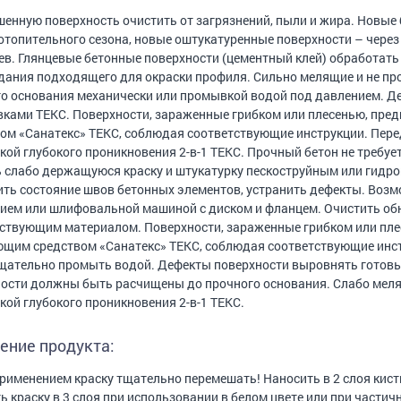
енную поверхность очистить от загрязнений, пыли и жира. Новые
отопительного сезона, новые оштукатуренные поверхности – через
ев. Глянцевые бетонные поверхности (цементный клей) обработат
дания подходящего для окраски профиля. Сильно мелящие и не п
о основания механически или промывкой водой под давлением. Д
ками ТЕКС. Поверхности, зараженные грибком или плесенью, пр
ом «Санатекс» ТЕКС, соблюдая соответствующие инструкции. Пере
кой глубокого проникновения 2-в-1 ТЕКС. Прочный бетон не требуе
 слабо держащуюся краску и штукатурку пескоструйным или гидр
ть состояние швов бетонных элементов, устранить дефекты. Во
ием или шлифовальной машиной с диском и фланцем. Очистить об
ствующим материалом. Поверхности, зараженные грибком или пл
щим средством «Санатекс» ТЕКС, соблюдая соответствующие инс
щательно промыть водой. Дефекты поверхности выровнять готов
ости должны быть расчищены до прочного основания. Слабо мел
кой глубокого проникновения 2-в-1 ТЕКС.
ение продукта:
рименением краску тщательно перемешать! Наносить в 2 слоя кис
ь краску в 3 слоя при использовании в белом цвете или при част