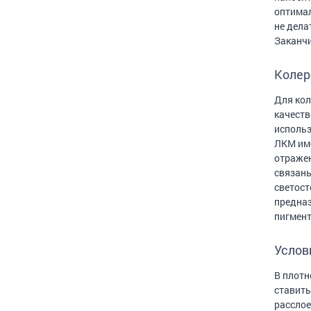
оптимал
не дела
Заканчи
Колер
Для кол
качеств
использ
ЛКМ име
отражен
связаны
светост
предназ
пигмент
Услов
В плотн
ставить
расслое