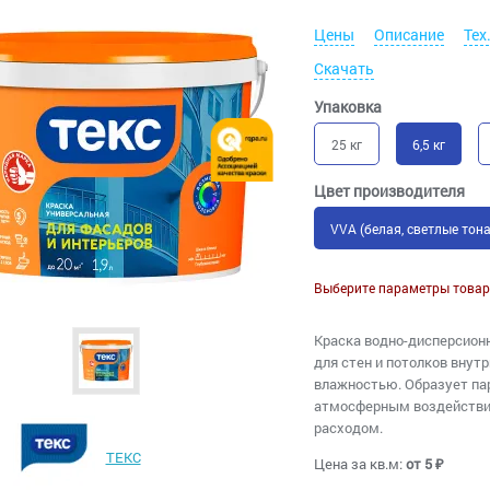
Цены
Описание
Тех
Скачать
Упаковка
25 кг
6,5 кг
Цвет производителя
VVA (белая, светлые тона
Выберите параметры товар
Краска водно-дисперсионн
для стен и потолков внут
влажностью. Образует па
атмосферным воздействи
расходом.
ТЕКС
Цена за кв.м:
от 5 ₽