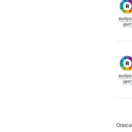
выбра
цвет
выбра
цвет
Описа