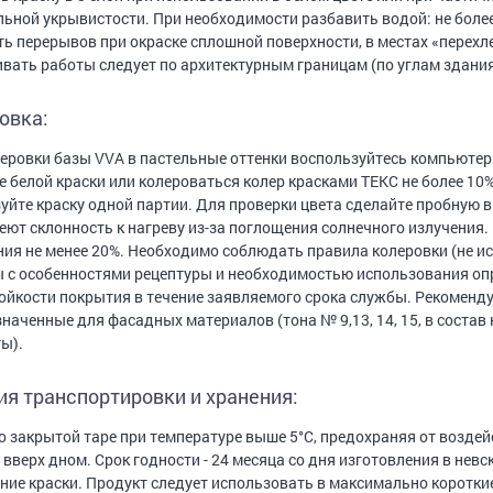
ьной укрывистости. При необходимости разбавить водой: не боле
ть перерывов при окраске сплошной поверхности, в местах «перех
вать работы следует по архитектурным границам (по углам здания,
овка:
еровки базы VVА в пастельные оттенки воспользуйтесь компьютер
е белой краски или колероваться колер красками ТЕКС не более 10
уйте краску одной партии. Для проверки цвета сделайте пробную
ют склонность к нагреву из-за поглощения солнечного излучения
ия не менее 20%. Необходимо соблюдать правила колеровки (не и
 с особенностями рецептуры и необходимостью использования оп
ойкости покрытия в течение заявляемого срока службы. Рекоменду
наченные для фасадных материалов (тона № 9,13, 14, 15, в состав
ы).
ия транспортировки и хранения:
о закрытой таре при температуре выше 5°С, предохраняя от воздей
 вверх дном. Срок годности - 24 месяца со дня изготовления в нев
ние краски. Продукт следует использовать в максимально короткие