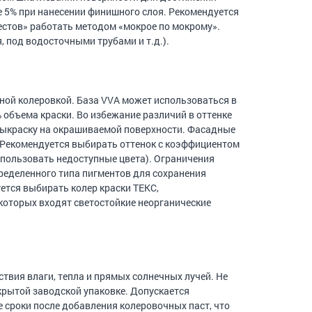
е 5% при нанесении финишного слоя. Рекомендуется
лестов» работать методом «мокрое по мокрому».
 под водосточными трубами и т.д.).
ной колеровкой. База VVА может использоваться в
% объема краски. Во избежание различий в оттенке
 выкраску на окрашиваемой поверхности. Фасадные
. Рекомендуется выбирать оттенок с коэффициентом
спользовать недоступные цвета). Ограничения
ределенного типа пигментов для сохранения
ется выбирать колер краски ТЕКС,
 которых входят светостойкие неорганические
ствия влаги, тепла и прямых солнечных лучей. Не
скрытой заводской упаковке. Допускается
 сроки после добавления колеровочных паст, что