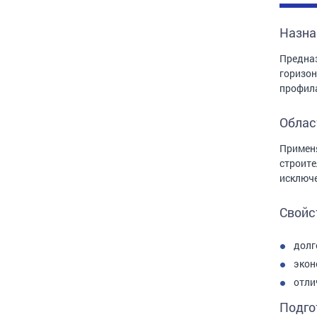
Назна
Предназ
горизон
профила
Облас
Применя
строите
исключе
Свойс
долг
экон
отли
Подго