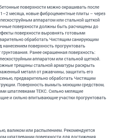
 бетонные поверхности можно окрашивать после
 1–2 месяца, новые фиброцементные плиты – через
ь пескоструйным аппаратом или стальной щеткой
рочные поверхности должны быть расчищены до
ефекты поверхности выровнять готовыми
едварительно обработать Чистящим санирующим
д нанесением поверхность прогрунтовать
т грунтования. Ранее окрашенная поверхность:
опескоструйным аппаратом или стальной щеткой.
зможные трещины стальной арматуры раскрыть
наженный металл от ржавчины, защитить его
есенью, предварительно обработать Чистящим
трукции. Поверхность вымыть моющим средством,
ыми шпатлевками ТЕКС. Сильно мелящие
ящие и сильно впитывающие участки прогрунтовать
тью, валиком или распылением. Рекомендуется
ичном шпатлевании поверхности для достижения