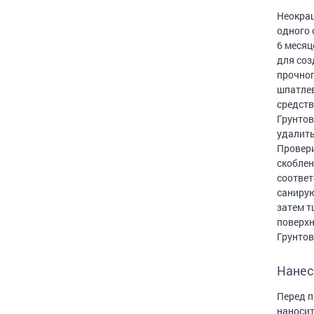
Неокраш
одного 
6 месяц
для соз
прочног
шпатлев
средств
Грунтов
удалить
Провери
скоблен
соответ
санирую
затем т
поверхн
Грунтов
Нанес
Перед п
наносит