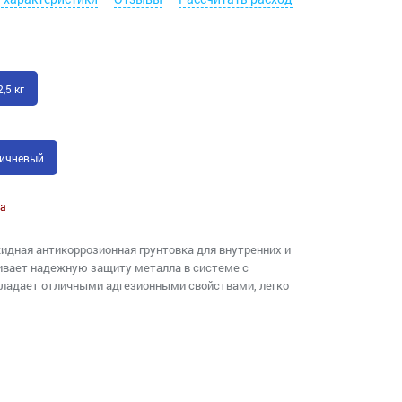
2,5 кг
ричневый
а
идная антикоррозионная грунтовка для внутренних и
ивает надежную защиту металла в системе с
адает отличными адгезионными свойствами, легко