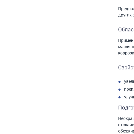
Предназ
других 
Облас
Применя
масляны
коррози
Свойс
увел
преп
улуч
Подго
Неокраш
отслаив
обезжир