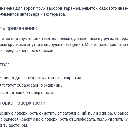
начена для ворот, труб, заборов, гаражей, решеток, садового инве
элементов интерьера и экстерьера.
ть применения:
ется для грунтования металлических, деревянных и других повер
ми красками внутри и снаружи помещения. Может использоватьс
и перед финишной окраской.
тва:
ичивает долговечность готового покрытия;
ятствует образованию ржавчины;
шает адгезию к поверхности.
товка поверхности:
енную поверхность очистить от загрязнений, пыли и жира. С ране
ающуюся краску и всю поверхность отшлифовать, пыль удалить. 
ить ацетоном.