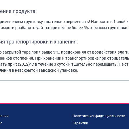
ение продукта:
рименением грунтовку тщательно перемешать! Наносить в 1 слой к
имости разбавить уайт-спиритом: не более 5% от массы грунтовки.
ия транспортировки и хранения:
о закрытой таре при t выше 5°С, предохраняя от воздействия влаги
чников отопления. При хранении и транспортировке при отрицател
ть при t (20±2)°С в течение 3 суток и тщательно перемешать. Не ст
ления в невскрытой заводской упаковке.
пании
Политика конфиденциальности
г
Гарантии