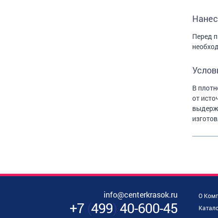
Нанес
Перед п
необход
Услов
В плотн
от исто
выдержа
изготов
info@centerkrasok.ru
О Ком
+7
(
499
)
40-600-45
Катало