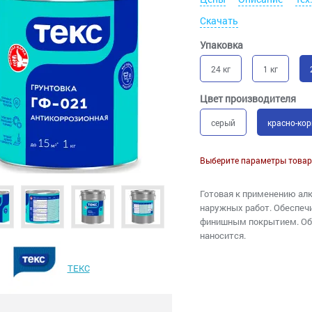
Скачать
Упаковка
24 кг
1 кг
Цвет производителя
серый
красно-ко
Выберите параметры товар
Готовая к применению алк
наружных работ. Обеспеч
финишным покрытием. Обл
наносится.
ТЕКС