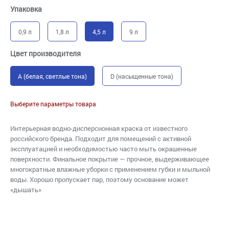
Упаковка
0,9 л
1,8 л
4,5 л
9 л
Цвет производителя
A (белая, светлые тона)
D (насыщенные тона)
Выберите параметры товара
Интерьерная водно-дисперсионная краска от известного
российского бренда. Подходит для помещений с активной
эксплуатацией и необходимостью часто мыть окрашенные
поверхности. Финальное покрытие — прочное, выдерживающее
многократные влажные уборки с применением губки и мыльной
воды. Хорошо пропускает пар, поэтому основание может
«дышать»