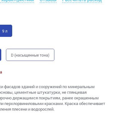
9 л
D (насыщенные тона)
а
ки фасадов зданий и сооружений по минеральным
основы, цементные штукатурки, не глянцевая
 прочно держащимся покрытиям, ранее окрашенным
ли перхлорвиниловыми красками. Краска обеспечивает
ения плесени и водорослей.