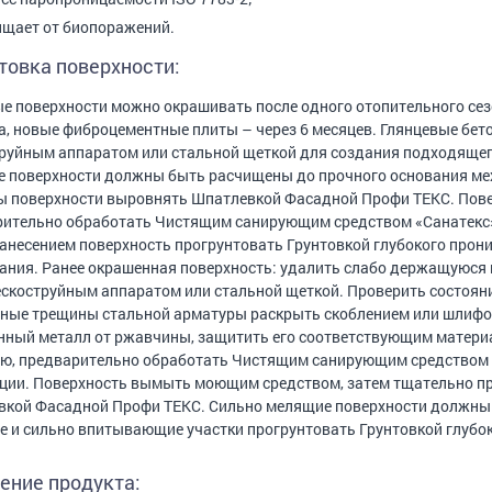
щает от биопоражений.
товка поверхности:
е поверхности можно окрашивать после одного отопительного сез
а, новые фиброцементные плиты – через 6 месяцев. Глянцевые бет
руйным аппаратом или стальной щеткой для создания подходящего
 поверхности должны быть расчищены до прочного основания ме
 поверхности выровнять Шпатлевкой Фасадной Профи ТЕКС. Повер
ительно обработать Чистящим санирующим средством «Санатекс»
анесением поверхность прогрунтовать Грунтовкой глубокого прони
ания. Ранее окрашенная поверхность: удалить слабо держащуюся 
скоструйным аппаратом или стальной щеткой. Проверить состояни
ые трещины стальной арматуры раскрыть скоблением или шлифов
ный металл от ржавчины, защитить его соответствующим материа
ю, предварительно обработать Чистящим санирующим средством 
ции. Поверхность вымыть моющим средством, затем тщательно п
кой Фасадной Профи ТЕКС. Сильно мелящие поверхности должны 
 и сильно впитывающие участки прогрунтовать Грунтовкой глубок
ение продукта: