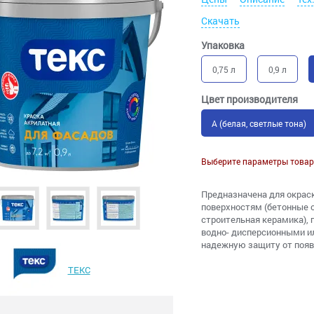
Скачать
Упаковка
0,75 л
0,9 л
Цвет производителя
A (белая, светлые тона)
Выберите параметры товар
Предназначена для окрас
поверхностям (бетонные 
строительная керамика),
водно- дисперсионными и
надежную защиту от появл
ТЕКС