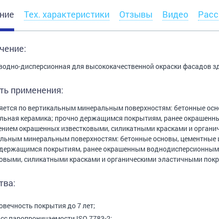
ние
Тех. характеристики
Отзывы
Видео
Расс
чение:
водно-дисперсионная для высококачественной окраски фасадов зд
ть применения:
ется по вертикальным минеральным поверхностям: бетонные осно
льная керамика; прочно держащимся покрытиям, ранее окрашенн
нием окрашенных известковыми, силикатными красками и органи
льным минеральным поверхностям: бетонные основы, цементные шт
 держащимся покрытиям, ранее окрашенным воднодисперсионными
овыми, силикатными красками и органическими эластичными пок
тва:
овечность покрытия до 7 лет;
асс паропроницаемости ISO 7783-2;