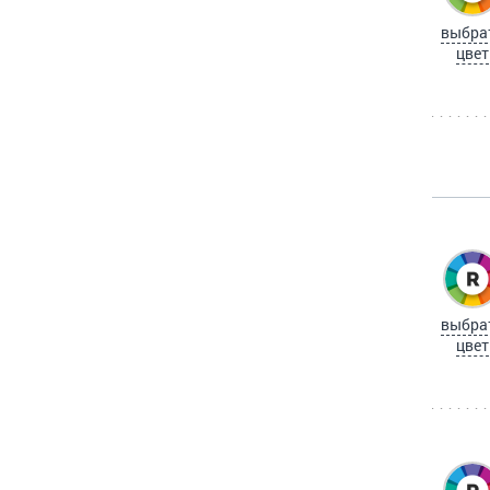
выбра
цвет
выбра
цвет