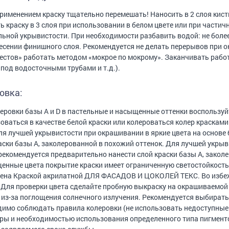
рименением краску тщательно перемешать! Наносить в 2 слоя кис
ь краску в 3 слоя при использовании в белом цвете или при част
ьной укрывистости. При необходимости разбавить водой: не более 
есении финишного слоя. Рекомендуется не делать перерывов при о
естов» работать методом «мокрое по мокрому». Заканчивать работ
 под водосточными трубами и т.д.).
овка:
еровки базы А и D в пастельные и насыщенные оттенки воспользу
оваться в качестве белой краски или колероваться колер красками
ля лучшей укрывистости при окрашивании в яркие цвета на основе
аски базы А, заколерованной в похожий оттенок. Для лучшей укрыв
рекомендуется предварительно нанести слой краски базы А, заколе
енные цвета покрытие краски имеет ограниченную светостойкость
ена Краской акрилатной ДЛЯ ФАСАДОВ И ЦОКОЛЕЙ ТЕКС. Во избежа
 Для проверки цвета сделайте пробную выкраску на окрашиваемой
 из-за поглощения солнечного излучения. Рекомендуется выбирать
имо соблюдать правила колеровки (не использовать недоступные 
ры и необходимостью использования определенного типа пигменто