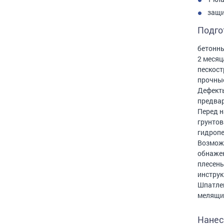
защи
Подго
бетонны
2 месяц
пескост
прочные
Дефекты
предвар
Перед н
грунтов
гидропе
Возможн
обнажен
плесень
инструк
Шпатлев
мелящие
Нанес