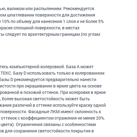
тью, валиком или распылением. Рекомендуется
ичном шпатлевании поверхности для достижения
10% по объему для нанесения 1 слоя и не более 5%
краске сплошной поверхности, в местах
ы следует по архитектурным границам (по углам
йтесь компьютерной колеровкой. База А может
 ТЕКС. Базу D использовать только в колерованном
 базы D рекомендуется предварительно нанести
истости при окрашивании в яркие цвета на основе
рованной в похожий оттенок. При колеровке в яркие
, более высокая светостойкость может быть
ние различий в оттенке используйте краску одной
 поверхности. Фасадные ЛКМ имеют склонность к
 оттенок с коэффициентом отражения не менее 20%.
цвета). Ограничения связаны с особенностями
в для сохранения светостойкости покрытия в