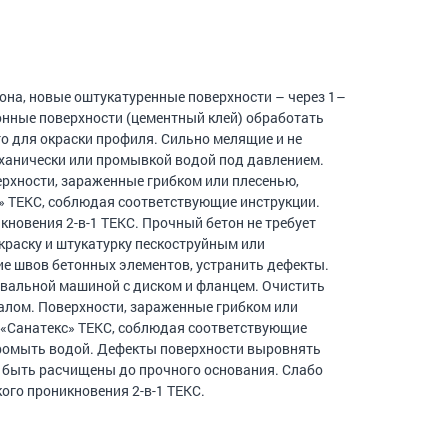
она, новые оштукатуренные поверхности – через 1–
онные поверхности (цементный клей) обработать
 для окраски профиля. Сильно мелящие и не
ханически или промывкой водой под давлением.
хности, зараженные грибком или плесенью,
 ТЕКС, соблюдая соответствующие инструкции.
кновения 2-в-1 ТЕКС. Прочный бетон не требует
краску и штукатурку пескоструйным или
е швов бетонных элементов, устранить дефекты.
альной машиной с диском и фланцем. Очистить
лом. Поверхности, зараженные грибком или
«Санатекс» ТЕКС, соблюдая соответствующие
ромыть водой. Дефекты поверхности выровнять
быть расчищены до прочного основания. Слабо
ого проникновения 2-в-1 ТЕКС.