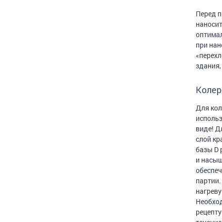
Перед п
наносит
оптимал
при нан
«перехл
здания,
Колер
Для кол
использ
виде! Д
слой кр
базы D 
и насыщ
обеспеч
партии.
нагреву
Необход
рецепту