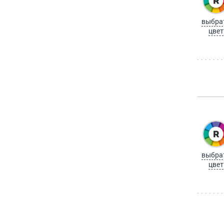
выбра
цвет
выбра
цвет