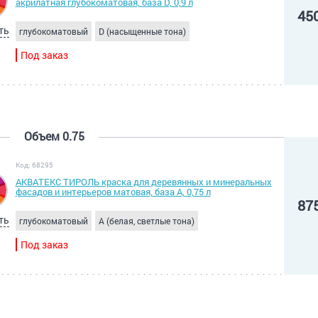
акрилатная глубокоматовая, база D, 0,9 л
45
ть
глубокоматовый
D (насыщенные тона)
Под заказ
Объем 0.75
Код: 68295
АКВАТЕКС ТИРОЛЬ краска для деревянных и минеральных
фасадов и интерьеров матовая, база А, 0,75 л
87
ть
глубокоматовый
A (белая, светлые тона)
Под заказ