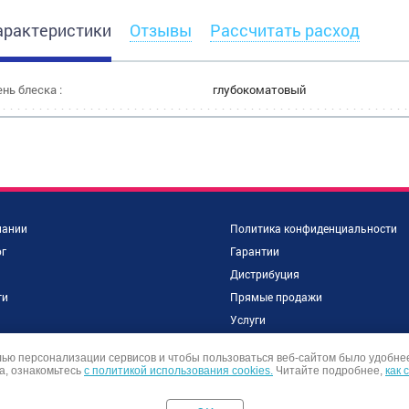
характеристики
Отзывы
Рассчитать расход
нь блеска :
глубокоматовый
пании
Политика конфиденциальности
г
Гарантии
Дистрибуция
ти
Прямые продажи
и
Услуги
объекты
Контакты
лью персонализации сервисов и чтобы пользоваться веб-сайтом было удобне
ы
а, ознакомьтесь
с политикой использования cookies.
Читайте подробнее,
как 