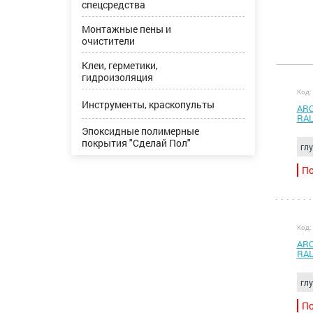
спецсредства
Монтажные пены и
очистители
Клеи, герметики,
гидроизоляция
Код:
Инструменты, краскопульты
ARC
RAL
Эпоксидные полимерные
покрытия "Сделай Пол"
гл
По
Код:
ARC
RAL
гл
По