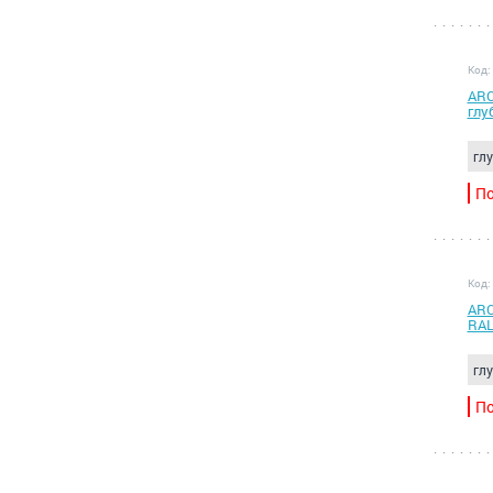
Код:
ARC
глу
гл
По
Код:
ARC
RAL
гл
По