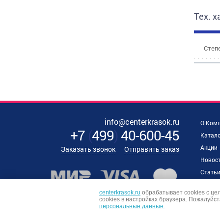
Тех. 
Степе
info@centerkrasok.ru
О Ком
+7
(
499
)
40-600-45
Катало
Акции
Заказать звонок
Отправить заказ
Новос
Стать
Наши 
centerkrasok.ru
обрабатывает cookies с це
Отзыв
сookies в настройках браузера. Пожалуйст
персональные данные.