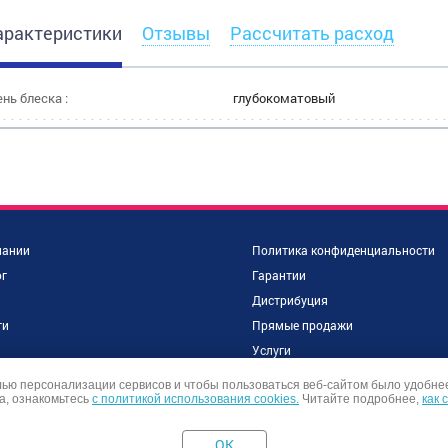
характеристики
Отзывы
Рассчитать расход
нь блеска :
глубокоматовый
пании
Политика конфиденциальности
г
Гарантии
Дистрибуция
ти
Прямые продажи
и
Услуги
объекты
Контакты
лью персонализации сервисов и чтобы пользоваться веб-сайтом было удобне
а, ознакомьтесь
ы
с политикой использования cookies.
Читайте подробнее,
как 
OK