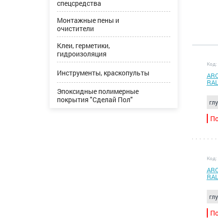
спецсредства
Монтажные пены и
очистители
Клеи, герметики,
гидроизоляция
Код:
Инструменты, краскопульты
ARC
RAL
Эпоксидные полимерные
покрытия "Сделай Пол"
гл
По
Код:
ARC
RAL
гл
По