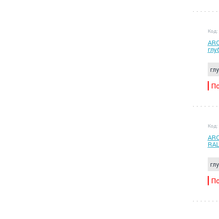
Код:
ARC
глу
гл
По
Код:
ARC
RAL
гл
По