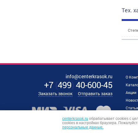
Тех. 
Степе
info@centerkrasok.ru
О Ком
+7
(
499
)
40-600-45
Катало
Акции
Заказать звонок
Отправить заказ
Новос
Стать
Наши 
centerkrasok.ru
обрабатывает cookies с це
сookies в настройках браузера. Пожалуйст
Отзыв
персональные данные.