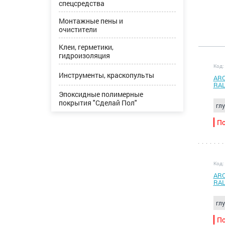
спецсредства
Монтажные пены и
очистители
Клеи, герметики,
гидроизоляция
Код:
Инструменты, краскопульты
ARC
RAL
Эпоксидные полимерные
покрытия "Сделай Пол"
гл
По
Код:
ARC
RAL
гл
По