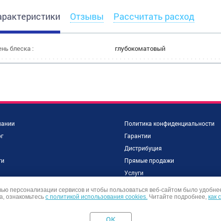
характеристики
Отзывы
Рассчитать расход
нь блеска :
глубокоматовый
пании
Политика конфиденциальности
г
Гарантии
Дистрибуция
ти
Прямые продажи
и
Услуги
объекты
Контакты
лью персонализации сервисов и чтобы пользоваться веб-сайтом было удобне
а, ознакомьтесь
ы
с политикой использования cookies.
Читайте подробнее,
как 
OK