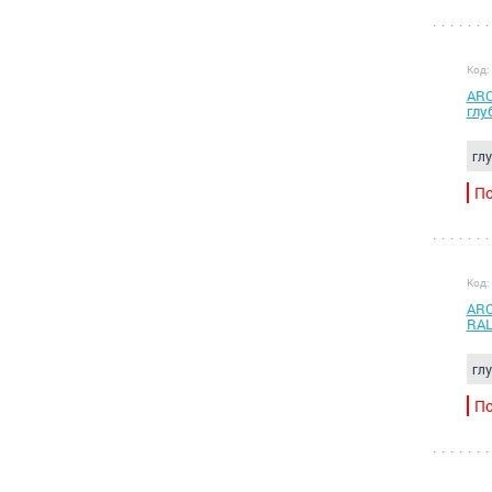
Код:
ARC
глу
гл
По
Код:
ARC
RAL
гл
По