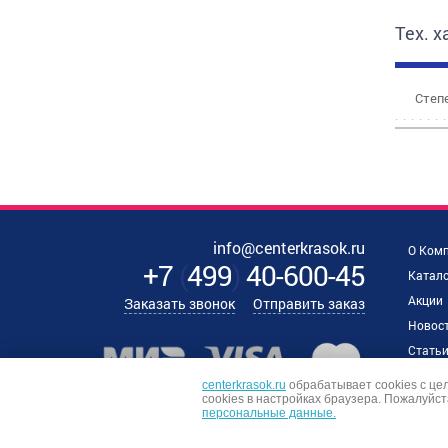
Тех. 
Степе
info@centerkrasok.ru
О Ком
+7
(
499
)
40-600-45
Катало
Акции
Заказать звонок
Отправить заказ
Новос
Стать
Наши 
centerkrasok.ru
обрабатывает cookies с це
сookies в настройках браузера. Пожалуйст
Отзыв
персональные данные.