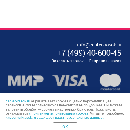
info@centerkrasok.ru
+7
(
499
)
40-600-45
Заказать звонок
Отправить заказ
centerkrasok.ru
обрабатывает cookies с целью персонализации
сервисов и чтобы пользоваться веб-сайтом было удобнее. Вы можете
запретить обработку сookies в настройках браузера. Пожалуйста,
ознакомьтесь
с политикой использования cookies.
Читайте подробнее,
как centerkrasok.ru защищает ваши персональные данные.
OK