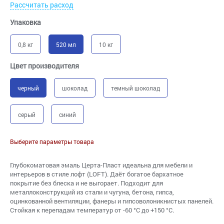
Рассчитать расход
Упаковка
0,8 кг
520 мл
10 кг
Цвет производителя
черный
шоколад
темный шоколад
серый
синий
Выберите параметры товара
Глубокоматовая эмаль Церта-Пласт идеальна для мебели и
интерьеров в стиле лофт (LOFT). Даёт богатое бархатное
покрытие без блеска и не выгорает. Подходит для
металлоконструкций из стали и чугуна, бетона, гипса,
оцинкованной вентиляции, фанеры и гипсоволоникнистых панелей.
Стойкая к перепадам температур от -60 °С до +150 °С.