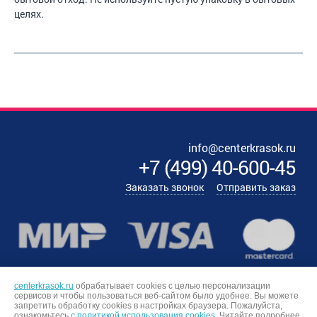
целях.
info@centerkrasok.ru
+7
(
499
)
40-600-45
Заказать звонок
Отправить заказ
centerkrasok.ru
обрабатывает cookies с целью персонализации
сервисов и чтобы пользоваться веб-сайтом было удобнее. Вы можете
запретить обработку сookies в настройках браузера. Пожалуйста,
ознакомьтесь
с политикой использования cookies.
Читайте подробнее,