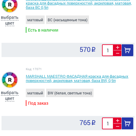
краска для фасадных поверхностей, акриловая, матовая,
база BС 0,9л
выбрать
матовый
BC (насыщенные тона)
цвет
Есть в наличии
570
Код: 17071
MARSHALL MAESTRO ФАСАДНАЯ краска для фасадных
поверхностей, акриловая, матовая, база BW, 0,9л
выбрать
матовый
BW (белая, светлые тона)
цвет
Под заказ
765