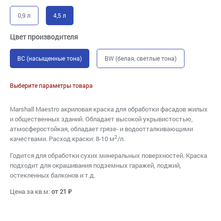
0,9 л
4,5 л
Цвет производителя
BC (насыщенные тона)
BW (белая, светлые тона)
Выберите параметры товара
Marshall Maestro акриловая краска для обработки фасадов жилых
и общественных зданий. Обладает высокой укрывистостью,
атмосферостойкая, обладает грязе- и водоотталкивающими
2
качествами. Расход краски: 8-10 м
/л.
Годится для обработки сухих минеральных поверхностей. Краска
подходит для окрашивания подземных гаражей, лоджий,
остекленных балконов и т.д.
Цена за кв.м:
от 21 ₽