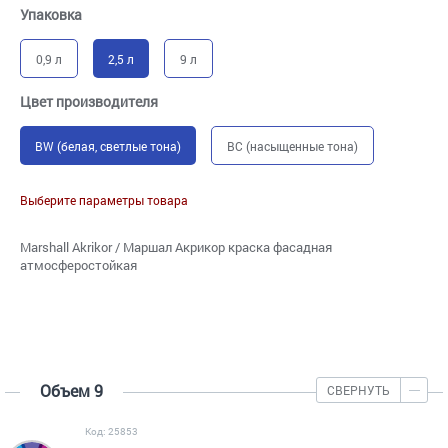
Упаковка
0,9 л
2,5 л
9 л
Цвет производителя
BW (белая, светлые тона)
BC (насыщенные тона)
Выберите параметры товара
Marshall Akrikor / Маршал Акрикор краска фасадная
атмосферостойкая
Объем 9
СВЕРНУТЬ
Код: 25853