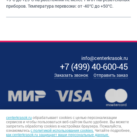
приборов. Температура перевозки: от -40°С до +50°С.
info@centerkrasok.ru
+7
(
499
)
40-600-45
Заказать звонок
Отправить заказ
centerkrasok.ru
обрабатывает cookies с целью персонализации
сервисов и чтобы пользоваться веб-сайтом было удобнее. Вы можете
запретить обработку сookies в настройках браузера. Пожалуйста,
ознакомьтесь
с политикой использования cookies.
Читайте подробнее,
как centerkrasok.ru защищает ваши персональные данные.