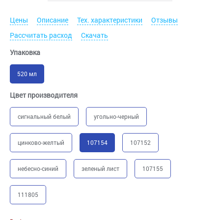
Цены
Описание
Тех. характеристики
Отзывы
Рассчитать расход
Скачать
Упаковка
520 мл
Цвет производителя
сигнальный белый
угольно-черный
цинково-желтый
107154
107152
небесно-синий
зеленый лист
107155
111805