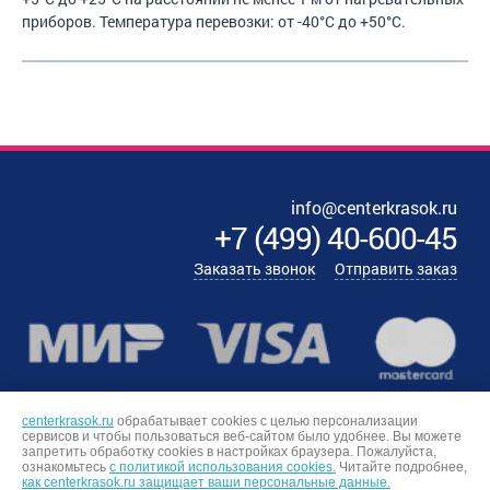
приборов. Температура перевозки: от -40°С до +50°С.
info@centerkrasok.ru
+7
(
499
)
40-600-45
Заказать звонок
Отправить заказ
centerkrasok.ru
обрабатывает cookies с целью персонализации
сервисов и чтобы пользоваться веб-сайтом было удобнее. Вы можете
запретить обработку сookies в настройках браузера. Пожалуйста,
ознакомьтесь
с политикой использования cookies.
Читайте подробнее,
как centerkrasok.ru защищает ваши персональные данные.