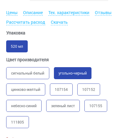
Цены
Описание
Тех. характеристики
Отзывы
Рассчитать расход
Скачать
Упаковка
520 мл
Цвет производителя
сигнальный белый
угольно-черный
цинково-желтый
107154
107152
небесно-синий
зеленый лист
107155
111805