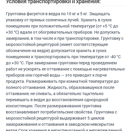
Условия транспортировки и хранения:
Грунтовка фасуется в ведра по 10 кг и 5 кг. Защищать
упаковку от прямых солнечных лучей. Хранить в сухих
помещениях при положительной температуре (от +5 °С до
+30 °С) вдали от обогревательных приборов. Не допускать
замерзания, в том числе и при транспортировке. Грунтовку с
морозостойкой рецептурой (имеет соответствующее
обозначение на ведре) допускается хранить в сухих
помещениях и транспортировать при температуре от -40 °С
до +30 °С. При замерзании грунтовки перед проведением
работ не ускорять ее оттаивание с помощью нагревательных
приборов или горячей воды — это приводит к порче
продукта. Размораживать при комнатной температуре до
полного оттаивания. Жидкость, образовавшуюся после
оттаивания, не сливать, а обязательно тщательно
перемешать в ведре до восстановления однородной
консистенции. После размораживания грунтовка
восстанавливает потребительские свойства. Грунтовка с
морозостойкой рецептурой выдерживает 5 циклов
замораживания и оттаивания в заводском невскрытом
ведре.Срок хранения в нераспечатанной и неповрежденной