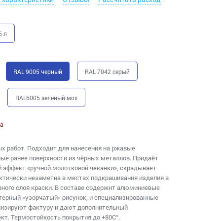
5 л
RAL 9005 черный
RAL 7042 серый
RAL6005 зеленый мох
а
х работ. Подходит для нанесения на ржавые
ые ранее поверхности из чёрных металлов. Придаёт
 эффект «ручной молотковой чеканки», скрадывает
ктически незаметна в местах подкрашивания изделия в
вного слоя краски. В составе содержит алюминиевые
терный «узорчатый» рисунок, и специализированные
лизируют фактуру и дают дополнительный
т. Термостойкость покрытия до +80С°.