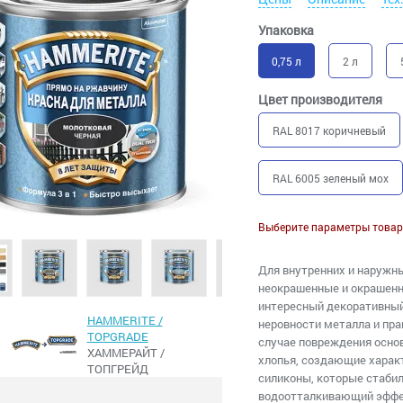
Упаковка
0,75 л
2 л
Цвет производителя
RAL 8017 коричневый
RAL 6005 зеленый мох
Выберите параметры товар
Для внутренних и наружны
неокрашенные и окрашенн
интересный декоративный
HAMMERITE /
неровности металла и пра
TOPGRADE
случае повреждения осно
ХАММЕРАЙТ /
хлопья, создающие харак
ТОПГРЕЙД
силиконы, которые стаби
водоотталкивающий эффек