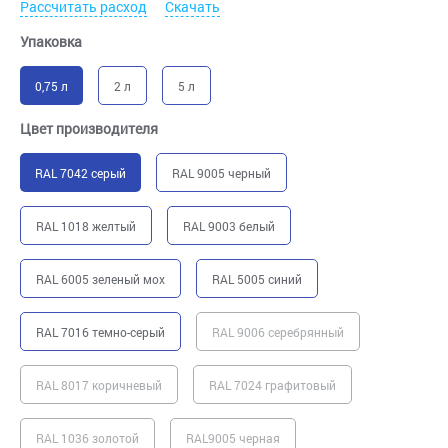
Рассчитать расход
Скачать
Упаковка
0,75 л
2 л
5 л
Цвет производителя
RAL 7042 серый
RAL 9005 черный
RAL 1018 желтый
RAL 9003 белый
RAL 6005 зеленый мох
RAL 5005 синий
RAL 7016 темно-серый
RAL 9006 серебрянный
RAL 8017 коричневый
RAL 7024 графитовый
RAL 1036 золотой
RAL9005 черная