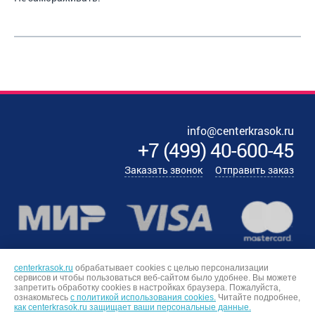
info@centerkrasok.ru
+7
(
499
)
40-600-45
Заказать звонок
Отправить заказ
centerkrasok.ru
обрабатывает cookies с целью персонализации
сервисов и чтобы пользоваться веб-сайтом было удобнее. Вы можете
запретить обработку сookies в настройках браузера. Пожалуйста,
ознакомьтесь
с политикой использования cookies.
Читайте подробнее,
как centerkrasok.ru защищает ваши персональные данные.