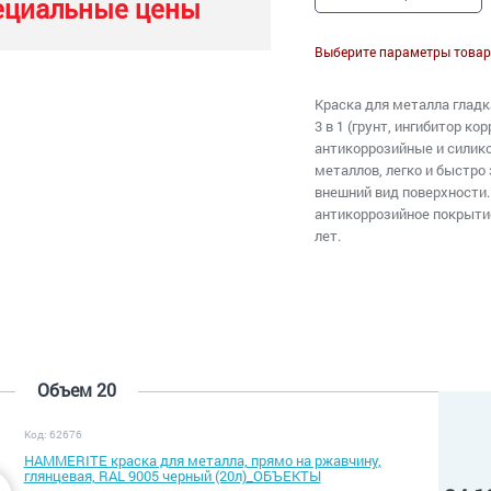
ециальные цены
Выберите параметры товар
Краска для металла гладк
3 в 1 (грунт, ингибитор к
антикоррозийные и силик
металлов, легко и быстро
внешний вид поверхности.
антикоррозийное покрыти
лет.
Объем 20
Код: 62676
HAMMERITE краска для металла, прямо на ржавчину,
глянцевая, RAL 9005 черный (20л)_ОБЪЕКТЫ