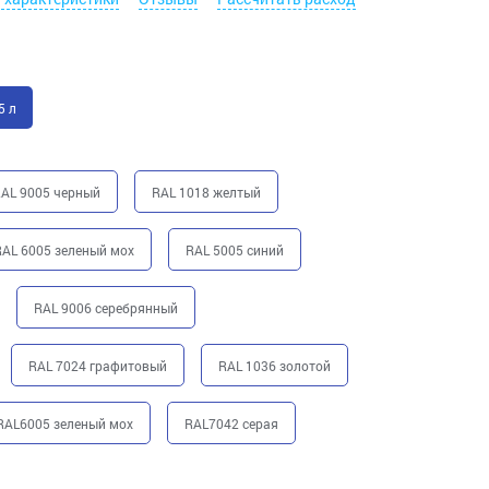
5 л
AL 9005 черный
RAL 1018 желтый
AL 6005 зеленый мох
RAL 5005 синий
RAL 9006 серебрянный
RAL 7024 графитовый
RAL 1036 золотой
RAL6005 зеленый мох
RAL7042 серая