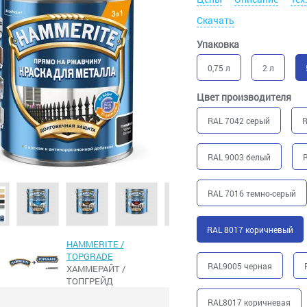
Скачать
Упаковка
0,75 л
2 л
Цвет производителя
RAL 7042 серый
R
RAL 9003 белый
R
RAL 7016 темно-серый
RAL 8017 коричневый
HAMMERITE /
TOPGRADE
RAL9005 черная
ХАММЕРАЙТ /
ТОПГРЕЙД
RAL8017 коричневая