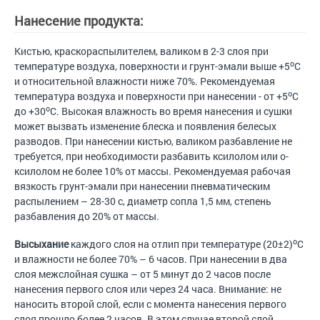
Нанесение продукта:
Кистью, краскораспылителем, валиком в 2-3 слоя при
о
температуре воздуха, поверхности и грунт-эмали выше +5
С
и относительной влажности ниже 70%. Рекомендуемая
о
температура воздуха и поверхности при нанесении - от +5
С
о
до +30
С. Высокая влажность во время нанесения и сушки
может вызвать изменение блеска и появления белесых
разводов. При нанесении кистью, валиком разбавление не
требуется, при необходимости разбавить ксилолом или о-
ксилолом не более 10% от массы. Рекомендуемая рабочая
вязкость грунт-эмали при нанесении пневматическим
распылением – 28-30 с, диаметр сопла 1,5 мм, степень
разбавления до 20% от массы.
о
Высыхание
каждого слоя на отлип при температуре (20±2)
С
и влажности не более 70% – 6 часов. При нанесении в два
слоя межслойная сушка – от 5 минут до 2 часов после
нанесения первого слоя или через 24 часа. Внимание: не
наносить второй слой, если с момента нанесения первого
слоя прошло более 2 часов. В этом случае второй слой