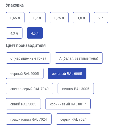
Упаковка
0,65 л
0,7 л
0,75 л
1,8 л
2 л
4,3 л
4,5 л
Цвет производителя
C (насыщенные тона)
A (белая, светлые тона)
черный RAL 9005
зеленый RAL 6005
светло-серый RAL 7040
вишня RAL 3005
синий RAL 5005
коричневый RAL 8017
графитовый RAL 7024
серый RAL 7024