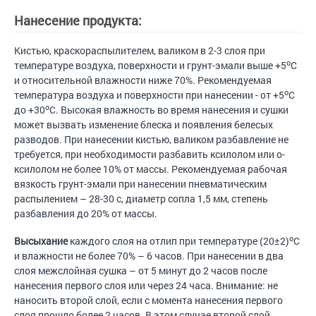
Нанесение продукта:
Кистью, краскораспылителем, валиком в 2-3 слоя при
о
температуре воздуха, поверхности и грунт-эмали выше +5
С
и относительной влажности ниже 70%. Рекомендуемая
о
температура воздуха и поверхности при нанесении - от +5
С
о
до +30
С. Высокая влажность во время нанесения и сушки
может вызвать изменение блеска и появления белесых
разводов. При нанесении кистью, валиком разбавление не
требуется, при необходимости разбавить ксилолом или о-
ксилолом не более 10% от массы. Рекомендуемая рабочая
вязкость грунт-эмали при нанесении пневматическим
распылением – 28-30 с, диаметр сопла 1,5 мм, степень
разбавления до 20% от массы.
о
Высыхание
каждого слоя на отлип при температуре (20±2)
С
и влажности не более 70% – 6 часов. При нанесении в два
слоя межслойная сушка – от 5 минут до 2 часов после
нанесения первого слоя или через 24 часа. Внимание: не
наносить второй слой, если с момента нанесения первого
слоя прошло более 2 часов. В этом случае второй слой