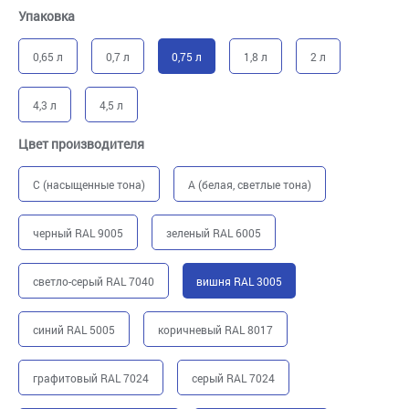
Упаковка
0,65 л
0,7 л
0,75 л
1,8 л
2 л
4,3 л
4,5 л
Цвет производителя
C (насыщенные тона)
A (белая, светлые тона)
черный RAL 9005
зеленый RAL 6005
светло-серый RAL 7040
вишня RAL 3005
синий RAL 5005
коричневый RAL 8017
графитовый RAL 7024
серый RAL 7024