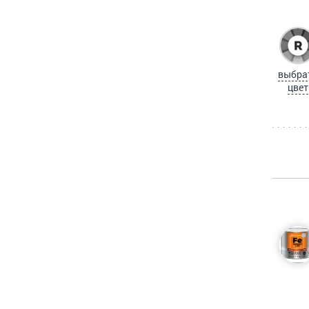
выбра
цвет