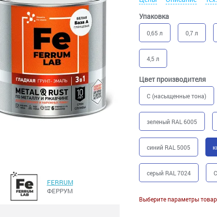
Упаковка
0,65 л
0,7 л
4,5 л
Цвет производителя
C (насыщенные тона)
зеленый RAL 6005
синий RAL 5005
к
серый RAL 7024
C
FERRUM
ФЕРРУМ
Выберите параметры товар