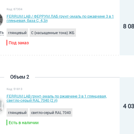
Код: 67304
FERRUM LAB / ФЕРРУМ ЛАБ грунт-эмаль по ржавчине 3 в 1
глянцевая, база С, 4,3л
8 0
ть
глянцевый
C (насыщенные тона) ЖБ
Под заказ
Объем 2
Код: 51813
FERRUM LAB грунт-эмаль по ржавчине 3 в 1 глянцевая,
светло-серый RAL 7040 (2 л)
4 0
глянцевый
светло-серый RAL 7040
Есть в наличии