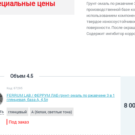
ециальные цены
Грунт-эмаль по ржавчине 3
производственной базе к
использованием компонен
твердое износоустойчиво
поверхности. После окраш
Cодержит ингибитор корро
Объем 4.5
Код: 67295
FERRUM LAB / ФЕРРУМ ЛАБ грунт-эмаль по ржавчине 3 в 1
глянцевая, база А, 4,5л
8 0
ть
глянцевый
A (белая, светлые тона)
Под заказ