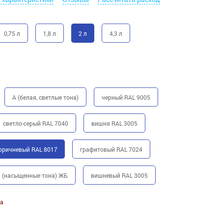
0,75 л
1,8 л
2 л
4,3 л
A (белая, светлые тона)
черный RAL 9005
светло-серый RAL 7040
вишня RAL 3005
оричневый RAL 8017
графитовый RAL 7024
 (насыщенные тона) ЖБ
вишневый RAL 3005
а