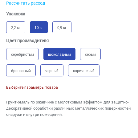
Рассчитать расход
Упаковка
2,2 кг
10 кг
0,9 кг
Цвет производителя
серебристый
шоколадный
серый
бронзовый
черный
коричневый
Выберите параметры товара
Грунт-эмаль по ржавчине с молотковым эффектом для защитно-
декоративной обработки различных металлических поверхностей
снаружи и внутри помещений.