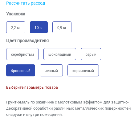
Рассчитать расход
Упаковка
2,2 кг
10 кг
0,9 кг
Цвет производителя
серебристый
шоколадный
серый
бронзовый
черный
коричневый
Выберите параметры товара
Грунт-эмаль по ржавчине с молотковым эффектом для защитно-
декоративной обработки различных металлических поверхностей
снаружи и внутри помещений.