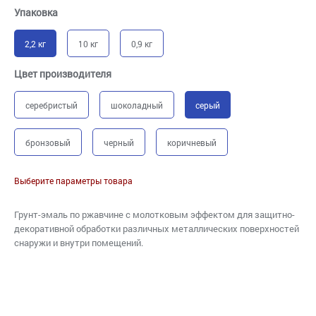
Упаковка
2,2 кг
10 кг
0,9 кг
Цвет производителя
серебристый
шоколадный
серый
бронзовый
черный
коричневый
Выберите параметры товара
Грунт-эмаль по ржавчине с молотковым эффектом для защитно-
декоративной обработки различных металлических поверхностей
снаружи и внутри помещений.