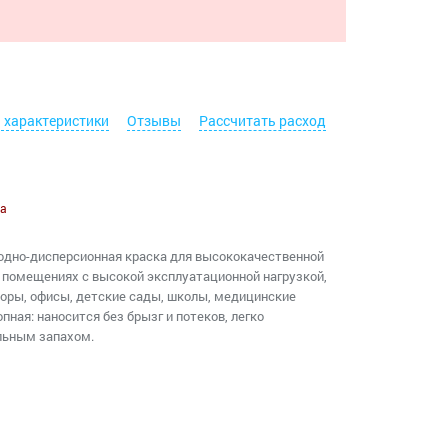
. характеристики
Отзывы
Рассчитать расход
а
одно-дисперсионная краска для высококачественной
в помещениях с высокой эксплуатационной нагрузкой,
доры, офисы, детские сады, школы, медицинские
пная: наносится без брызг и потеков, легко
льным запахом.