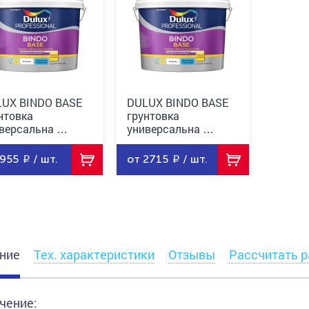
UX BINDO BASE
DULUX BINDO BASE
нтовка
грунтовка
версальна …
универсальна …
 955
/ шт.
от 2715
/ шт.
ние
Тех. характеристики
Отзывы
Рассчитать р
чение: