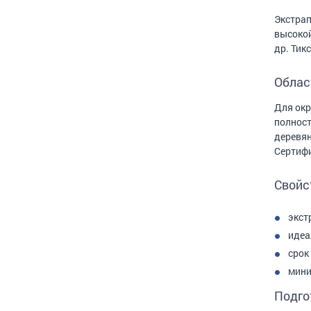
Экстрап
высокой
др. Тик
Облас
Для окр
полност
деревян
Сертифи
Свойс
экст
идеа
срок
мини
Подго