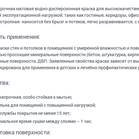
рочная матовая водно-дисперсионная краска для высококачествен
 эксплуатационной нагрузкой, таких как гостиные, коридоры, офис
сотропная: наносится без брызг и потеков, легко разравнивается; 
ть применения:
аски стен и потолков в помещениях с умеренной влажностью и по
ью просохшие минеральные поверхности (бетон, штукатурка, кирпич и
ные поверхности, ДВП. Заявленные свойства краски зависят от вы
цирована для применения в детских и лечебно-профилактических 
тва:
рапрочная, особо стойкая к мытью;
льна для помещений с повышенной нагрузкой;
 службы покрытия не менее 15 лет;
мальное время сушки между слоями – 1 час.
товка поверхности: