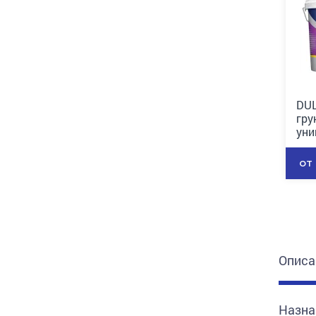
DUL
гру
уни
от
Описа
Назна