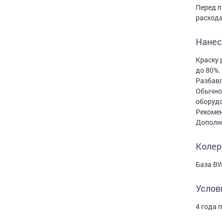
Перед п
расхода
Нанес
Краску 
до 80%.
Разбавл
Обычное
оборудо
Рекомен
Дополни
Колер
База BW
Услов
4 года 