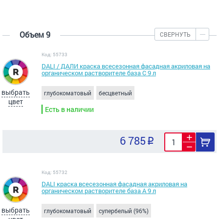
Объем 9
СВЕРНУТЬ
Код: 55733
DALI / ДАЛИ краска всесезонная фасадная акриловая на
органическом растворителе база C 9 л
выбрать
глубокоматовый
бесцветный
цвет
Есть в наличии
6 785
Код: 55732
DALI краска всесезонная фасадная акриловая на
органическом растворителе база А 9 л
выбрать
глубокоматовый
супербелый (96%)