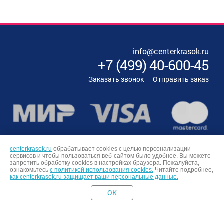
info@centerkrasok.ru
+7
(
499
)
40-600-45
Заказать звонок
Отправить заказ
centerkrasok.ru
обрабатывает cookies с целью персонализации
сервисов и чтобы пользоваться веб-сайтом было удобнее. Вы можете
запретить обработку сookies в настройках браузера. Пожалуйста,
ознакомьтесь
с политикой использования cookies.
Читайте подробнее,
как centerkrasok.ru защищает ваши персональные данные.
OK