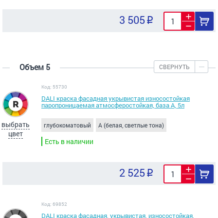
3 505
Объем 5
СВЕРНУТЬ
Код: 55730
DALI краска фасадная укрывистая износостойкая
паропроницаемая атмосферостойкая, база A, 5л
выбрать
глубокоматовый
A (белая, светлые тона)
цвет
Есть в наличии
2 525
Код: 69852
DALI краска фасадная, укрывистая, износостойкая,