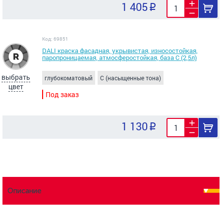
1 405
Код: 69851
DALI краска фасадная, укрывистая, износостойкая,
паропроницаемая, атмосферостойкая, база C (2,5л)
выбрать
глубокоматовый
C (насыщенные тона)
цвет
Под заказ
1 130
Описание